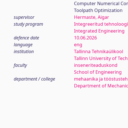
Computer Numerical Con
Toolpath Optimization
supervisor
Hermaste, Aigar
study program
Integreeritud tehnoloog
Integrated Engineering
defence date
10.06.2026
language
eng
institution
Tallinna Tehnikaülikool
Tallinn University of Tec
faculty
inseneriteaduskond
School of Engineering
department / college
mehaanika ja tööstustehn
Department of Mechanica