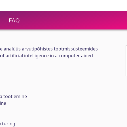
FAQ
suse analüüs arvutipõhistes tootmissüsteemides
 of artificial intelligence in a computer aided
 töötlemine
ine
cturing