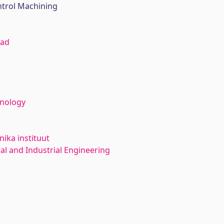
trol Machining
iad
hnology
ika instituut
l and Industrial Engineering