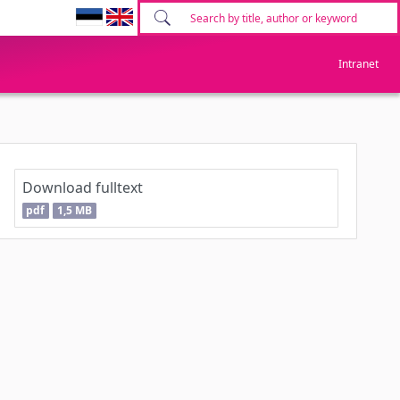
Intranet
Download fulltext
pdf
1,5 MB