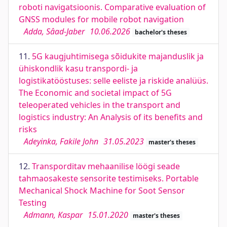
roboti navigatsioonis. Comparative evaluation of
GNSS modules for mobile robot navigation
Adda, Sâad-Jaber
10.06.2026
bachelor's theses
11.
5G kaugjuhtimisega sõidukite majanduslik ja
ühiskondlik kasu transpordi- ja
logistikatööstuses: selle eeliste ja riskide analüüs.
The Economic and societal impact of 5G
teleoperated vehicles in the transport and
logistics industry: An Analysis of its benefits and
risks
Adeyinka, Fakile John
31.05.2023
master's theses
12.
Transporditav mehaanilise löögi seade
tahmaosakeste sensorite testimiseks. Portable
Mechanical Shock Machine for Soot Sensor
Testing
Admann, Kaspar
15.01.2020
master's theses