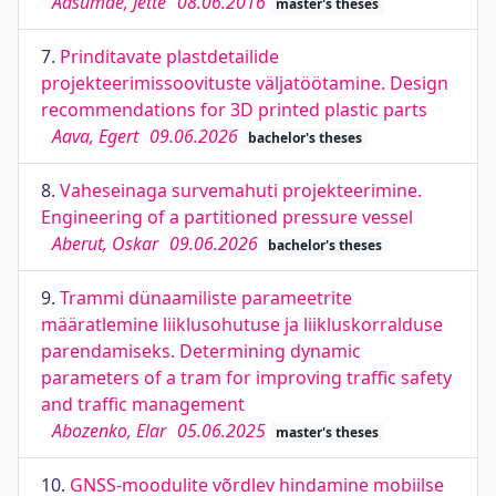
Aasumäe, Jette
08.06.2016
master's theses
7.
Prinditavate plastdetailide
projekteerimissoovituste väljatöötamine. Design
recommendations for 3D printed plastic parts
Aava, Egert
09.06.2026
bachelor's theses
8.
Vaheseinaga survemahuti projekteerimine.
Engineering of a partitioned pressure vessel
Aberut, Oskar
09.06.2026
bachelor's theses
9.
Trammi dünaamiliste parameetrite
määratlemine liiklusohutuse ja liikluskorralduse
parendamiseks. Determining dynamic
parameters of a tram for improving traffic safety
and traffic management
Abozenko, Elar
05.06.2025
master's theses
10.
GNSS-moodulite võrdlev hindamine mobiilse