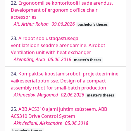
22.
Ergonoomilise kontoritooli lisade arendus.
Development of ergonomic office chair
accessories
Ait, Arthur Rohan
09.06.2026
bachelor's theses
23.
Airobot soojustagastusega
ventilatsiooniseadme arendamine. Airobot
Ventilation unit with heat exchanger
Akenpärg, Arko
05.06.2018
master's theses
24.
Kompaktse koostamisroboti projekteerimine
väikeseeriatootmisse. Design of a compact
assembly robot for small-batch production
Akhmedov, Magomed
02.06.2026
master's theses
25.
ABB ACS310 ajami juhtimissüsteem. ABB
ACS310 Drive Control System
Akhvlediani, Aleksandre
05.06.2018
bachelor's theses