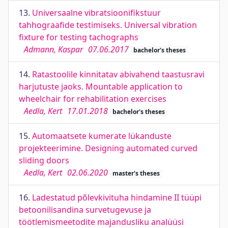
13.
Universaalne vibratsioonifikstuur
tahhograafide testimiseks. Universal vibration
fixture for testing tachographs
Admann, Kaspar
07.06.2017
bachelor's theses
14.
Ratastoolile kinnitatav abivahend taastusravi
harjutuste jaoks. Mountable application to
wheelchair for rehabilitation exercises
Aedla, Kert
17.01.2018
bachelor's theses
15.
Automaatsete kumerate lükanduste
projekteerimine. Designing automated curved
sliding doors
Aedla, Kert
02.06.2020
master's theses
16.
Ladestatud põlevkivituha hindamine II tüüpi
betoonilisandina survetugevuse ja
töötlemismeetodite majandusliku analüüsi