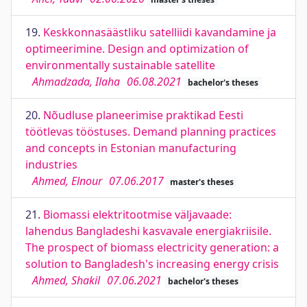
19.
Keskkonnasäästliku satelliidi kavandamine ja
optimeerimine. Design and optimization of
environmentally sustainable satellite
Ahmadzada, Ilaha
06.08.2021
bachelor's theses
20.
Nõudluse planeerimise praktikad Eesti
töötlevas tööstuses. Demand planning practices
and concepts in Estonian manufacturing
industries
Ahmed, Elnour
07.06.2017
master's theses
21.
Biomassi elektritootmise väljavaade:
lahendus Bangladeshi kasvavale energiakriisile.
The prospect of biomass electricity generation: a
solution to Bangladesh's increasing energy crisis
Ahmed, Shakil
07.06.2021
bachelor's theses