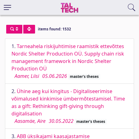
items found: 1532
1.
Tarneahela riskijuhtimise raamistik ettevõttes
Nordic Shelter Production OÜ. Supply chain risk
management framework in Nordic Shelter
Production OÜ
Aamer, Liisi
05.06.2026
master's theses
2.
Ühine aeg kui kingitus - Digitaliseerimise
võimalused kinkimise ümbermõtestamisel. Time
as a gift: Rethinking gift-giving through
digitalisation
Aasamäe, Aire
30.05.2022
master's theses
3.
ABB üksikajami kaasajastamise