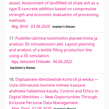
alusel. Assessment of landfilled oil shale ash as a
type II concrete addition based on compressive
strength and economic evaluation of processing
methods
Aeg, Kirsti
03.06.2026
master's theses
17.
Pudelite täitmise tootmisliini planeerimine ja
analüüs 3D simulatsiooni abil. Layout planning
and analysis of a bottle filling production line
using a 3D simulation
Agu, Innocent Chibuike
06.06.2022
bachelor's theses
18.
Digitaalsete identiteetide kontroll ja eetika —
Uute võimaluste loomine inimesi kaasava
andmete haldamise kaudu. Control and Ethics in
Digital Identities — New Opportunities Through
Inclusive Personal Data Management
Aher, Taavi
02.06.2020
master's theses