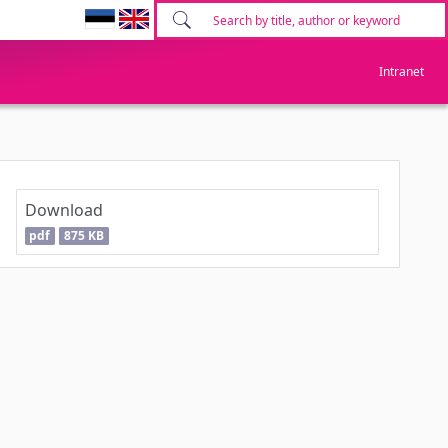
Intranet
Download
pdf
875 KB