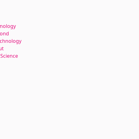
hnology
kond
echnology
ut
 Science