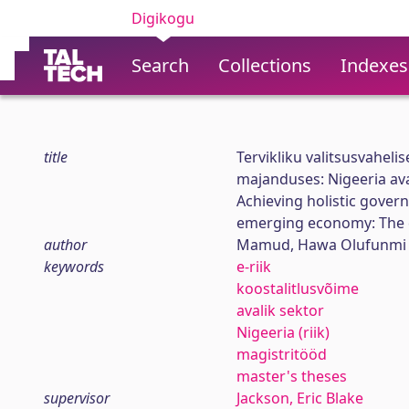
Digikogu
Search
Collections
Indexes
title
Tervikliku valitsusvahel
majanduses: Nigeeria ava
Achieving holistic gover
emerging economy: The ca
author
Mamud, Hawa Olufunmi
keywords
e-riik
koostalitlusvõime
avalik sektor
Nigeeria (riik)
magistritööd
master's theses
supervisor
Jackson, Eric Blake