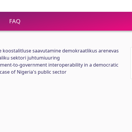
FAQ
ise koostalitluse saavutamine demokraatlikus arenevas
liku sektori juhtumiuuring
nment-to-government interoperability in a democratic
se of Nigeria's public sector