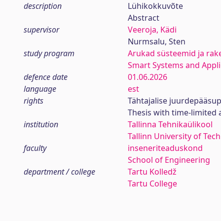
description
Lühikokkuvõte
Abstract
supervisor
Veeroja, Kädi
Nurmsalu, Sten
study program
Arukad süsteemid ja rak
Smart Systems and Appli
defence date
01.06.2026
language
est
rights
Tähtajalise juurdepääsup
Thesis with time-limited 
institution
Tallinna Tehnikaülikool
Tallinn University of Tec
faculty
inseneriteaduskond
School of Engineering
department / college
Tartu Kolledž
Tartu College