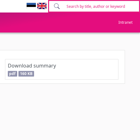
Intranet
Download summary
pdf
160 KB