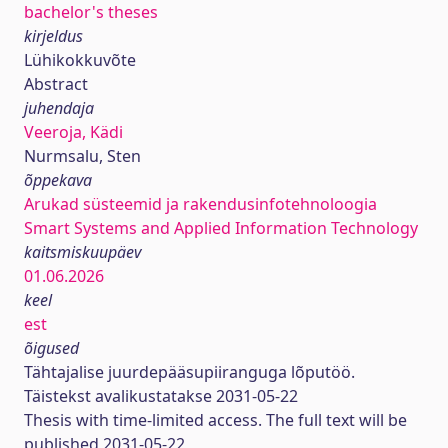
bachelor's theses
kirjeldus
Lühikokkuvõte
Abstract
juhendaja
Veeroja, Kädi
Nurmsalu, Sten
õppekava
Arukad süsteemid ja rakendusinfotehnoloogia
Smart Systems and Applied Information Technology
kaitsmiskuupäev
01.06.2026
keel
est
õigused
Tähtajalise juurdepääsupiiranguga lõputöö.
Täistekst avalikustatakse 2031-05-22
Thesis with time-limited access. The full text will be
published 2031-05-22