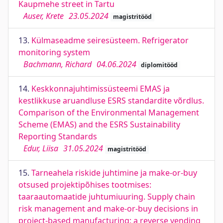
Kaupmehe street in Tartu
Auser, Krete
23.05.2024
magistritööd
13.
Külmaseadme seiresüsteem. Refrigerator
monitoring system
Bachmann, Richard
04.06.2024
diplomitööd
14.
Keskkonnajuhtimissüsteemi EMAS ja
kestlikkuse aruandluse ESRS standardite võrdlus.
Comparison of the Environmental Management
Scheme (EMAS) and the ESRS Sustainability
Reporting Standards
Edur, Liisa
31.05.2024
magistritööd
15.
Tarneahela riskide juhtimine ja make-or-buy
otsused projektipõhises tootmises:
taaraautomaatide juhtumiuuring. Supply chain
risk management and make-or-buy decisions in
project-based manufacturing: a reverse vending