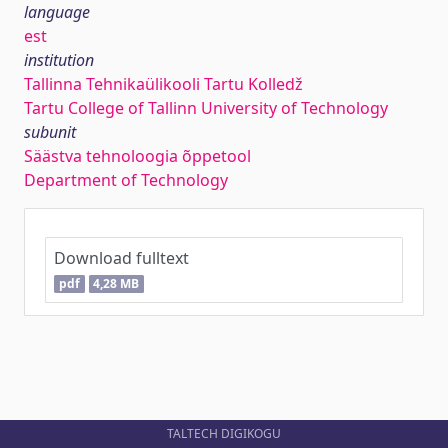
language
est
institution
Tallinna Tehnikaülikooli Tartu Kolledž
Tartu College of Tallinn University of Technology
subunit
Säästva tehnoloogia õppetool
Department of Technology
Download fulltext
pdf
4,28 MB
TALTECH DIGIKOGU