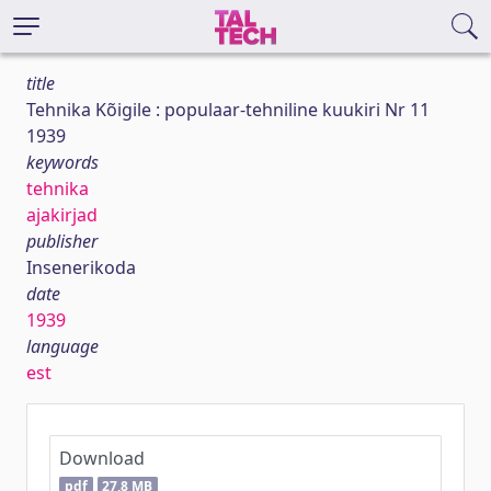
title
Tehnika Kõigile : populaar-tehniline kuukiri Nr 11
1939
keywords
tehnika
ajakirjad
publisher
Insenerikoda
date
1939
language
est
Download
pdf
27,8 MB