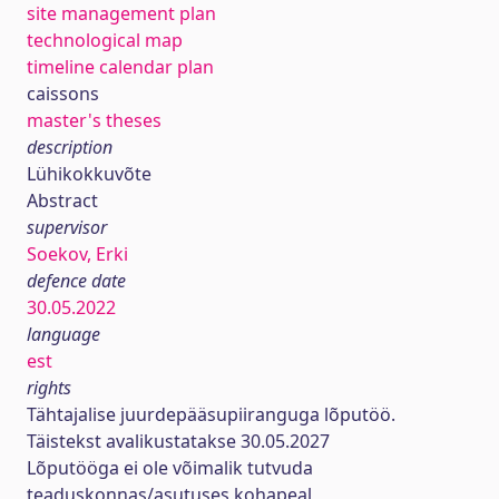
site management plan
technological map
timeline calendar plan
caissons
master's theses
description
Lühikokkuvõte
Abstract
supervisor
Soekov, Erki
defence date
30.05.2022
language
est
rights
Tähtajalise juurdepääsupiiranguga lõputöö.
Täistekst avalikustatakse 30.05.2027
Lõputööga ei ole võimalik tutvuda
teaduskonnas/asutuses kohapeal