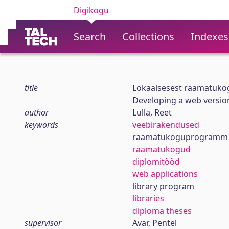
Digikogu
Search
Collections
Indexes
title
Lokaalsesest raamatuko
Developing a web version 
author
Lulla, Reet
keywords
veebirakendused
raamatukoguprogramm
raamatukogud
diplomitööd
web applications
library program
libraries
diploma theses
supervisor
Avar, Pentel