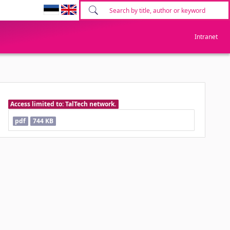
Intranet
Access limited to: TalTech network.
pdf
744 KB