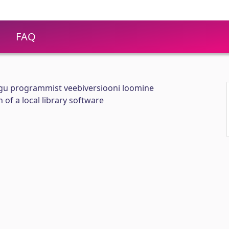
FAQ
gu programmist veebiversiooni loomine
of a local library software