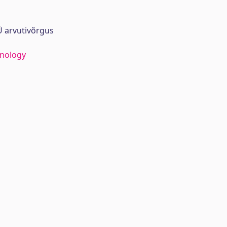
 arvutivõrgus
hnology