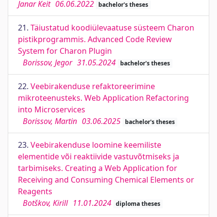
Janar Keit
06.06.2022
bachelor's theses
21.
Täiustatud koodiülevaatuse süsteem Charon
pistikprogrammis. Advanced Code Review
System for Charon Plugin
Borissov, Jegor
31.05.2024
bachelor's theses
22.
Veebirakenduse refaktoreerimine
mikroteenusteks. Web Application Refactoring
into Microservices
Borissov, Martin
03.06.2025
bachelor's theses
23.
Veebirakenduse loomine keemiliste
elementide või reaktiivide vastuvõtmiseks ja
tarbimiseks. Creating a Web Application for
Receiving and Consuming Chemical Elements or
Reagents
Botškov, Kirill
11.01.2024
diploma theses