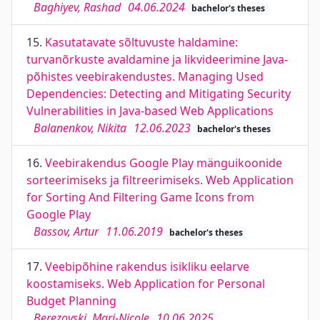
Baghiyev, Rashad
04.06.2024
bachelor's theses
15.
Kasutatavate sõltuvuste haldamine:
turvanõrkuste avaldamine ja likvideerimine Java-
põhistes veebirakendustes. Managing Used
Dependencies: Detecting and Mitigating Security
Vulnerabilities in Java-based Web Applications
Balanenkov, Nikita
12.06.2023
bachelor's theses
16.
Veebirakendus Google Play mänguikoonide
sorteerimiseks ja filtreerimiseks. Web Application
for Sorting And Filtering Game Icons from
Google Play
Bassov, Artur
11.06.2019
bachelor's theses
17.
Veebipõhine rakendus isikliku eelarve
koostamiseks. Web Application for Personal
Budget Planning
Berezovski, Mari-Nicole
10.06.2025