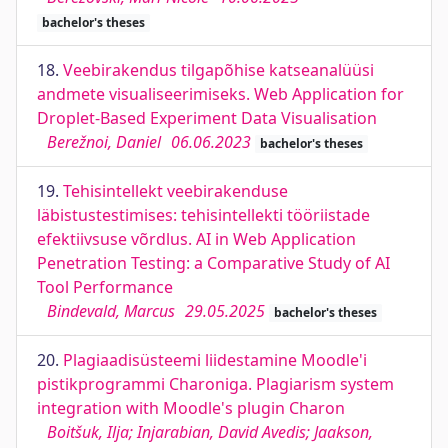
bachelor's theses
18.
Veebirakendus tilgapõhise katseanalüüsi
andmete visualiseerimiseks. Web Application for
Droplet-Based Experiment Data Visualisation
Berežnoi, Daniel
06.06.2023
bachelor's theses
19.
Tehisintellekt veebirakenduse
läbistustestimises: tehisintellekti tööriistade
efektiivsuse võrdlus. AI in Web Application
Penetration Testing: a Comparative Study of AI
Tool Performance
Bindevald, Marcus
29.05.2025
bachelor's theses
20.
Plagiaadisüsteemi liidestamine Moodle'i
pistikprogrammi Charoniga. Plagiarism system
integration with Moodle's plugin Charon
Boitšuk, Ilja; Injarabian, David Avedis; Jaakson,