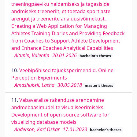
treeningpäeviku haldamiseks ja tagasiside
andmiseks treenerilt, et toetada sportlaste
arengut ja treenerite analüüsivõimekust.
Creating a Web Application for Managing
Athletes Training Diaries and Providing Feedback
from Coaches to Support Athlete Development
and Enhance Coaches Analytical Capabilities
Altunin, Valentin
20.01.2026
bachelor's theses
10.
Veebipõhised tajueksperimendid. Online
Perception Experiments
Amashukeli, Lasha
30.05.2018
master's theses
11.
Vabavaralise rakenduse arendamine
andmebaasimudelite visualiseerimiseks.
Development of open-source software for
visualizing database models
Anderson, Karl Oskar
17.01.2023
bachelor's theses