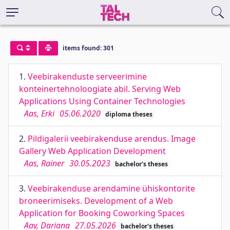
items found: 301
1.
Veebirakenduste serveerimine
konteinertehnoloogiate abil. Serving Web
Applications Using Container Technologies
Aas, Erki
05.06.2020
diploma theses
2.
Pildigalerii veebirakenduse arendus. Image
Gallery Web Application Development
Aas, Rainer
30.05.2023
bachelor's theses
3.
Veebirakenduse arendamine ühiskontorite
broneerimiseks. Development of a Web
Application for Booking Coworking Spaces
Aav, Dariana
27.05.2026
bachelor's theses