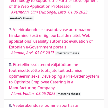
Technology to Support the Further Development
of the Web Application Protsessor
Akermann, Siim Erik; Sõgel, Liisa
01.06.2023
master's theses
7.
Veebirakenduse kasutatavuse automaatne
hindamine Eesti e-riigi portaalide näitel. Web
applications´ usability automatic evaluation of
Estonian e-Government portals
Alamaa, Arvi
05.06.2017
master's theses
8.
Ettetellimissüsteemi väljatöötamine
tootmisettevõtte töötajate toitlustamise
optimeerimiseks. Developing a Pre-Order System
to Optimize Employee Catering in a
Manufacturing Company
Aland, Vadim
03.06.2025
master's theses
9.
Veebirakenduse loomine sportlaste