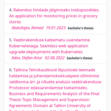
4.
Rakendus hindade jälgimiseks toidupoodides.
An application for monitoring prices in grocery
stores
Abdullajev, Ahmed
19.01.2023
bachelor's theses
5.
Veebirakenduse katkematu uuendamine
Kubernetesega. Seamless web application
upgrade deployments with Kubernetes
Adov, Stefan Artur
02.06.2022
bachelor's theses
6.
Tallinna Tehnikaülikooli lõputööde teemade
haldamise ja juhendamiskokkulepete sõlmimise
valdkonna äri- ja nõuete analüüs veebirakenduse
Protsessor edasiarendamise toetamiseks.
Business and Requirements Analysis of the Final
Thesis Topic Management and Supervision
Agreements Domain at Tallinn University of