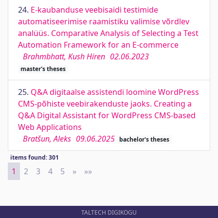
24.
E-kaubanduse veebisaidi testimide
automatiseerimise raamistiku valimise võrdlev
analüüs. Comparative Analysis of Selecting a Test
Automation Framework for an E-commerce
Brahmbhatt, Kush Hiren
02.06.2023
master's theses
25.
Q&A digitaalse assistendi loomine WordPress
CMS-põhiste veebirakenduste jaoks. Creating a
Q&A Digital Assistant for WordPress CMS-based
Web Applications
Bratšun, Aleks
09.06.2025
bachelor's theses
items found: 301
1
2
3
4
5
»
Next
»»
Last
TALTECH DIGIKOGU