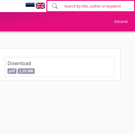
Intranet
Download
pdf
2,35 MB