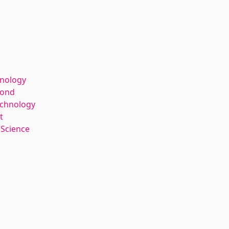
hnology
kond
echnology
t
 Science