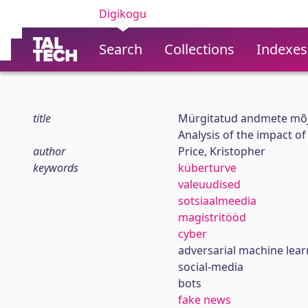
Digikogu
Search
Collections
Indexes
title
Mürgitatud andmete mõju 
Analysis of the impact of
author
Price, Kristopher
keywords
küberturve
valeuudised
sotsiaalmeedia
magistritööd
cyber
adversarial machine lear
social-media
bots
fake news