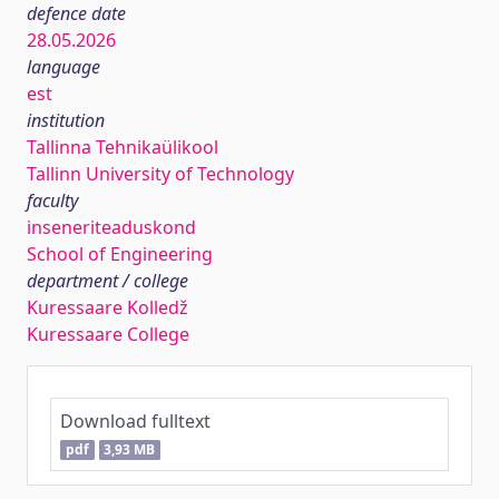
defence date
28.05.2026
language
est
institution
Tallinna Tehnikaülikool
Tallinn University of Technology
faculty
inseneriteaduskond
School of Engineering
department / college
Kuressaare Kolledž
Kuressaare College
Download fulltext
pdf
3,93 MB