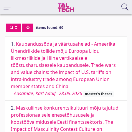
items found: 60
1.
Kaubandussõda ja väärtusahelad - Ameerika
Ühendriikide tollide mõju Euroopa Liidu
liikmesriikide ja Hiina vertikaalsele
tööstusharusisesele kaubandusele. Trade wars
and value chains: the impact of U.S. tariffs on
intra-industry trade among European Union
member states and China
Aasamäe, Karl-Adolf
28.05.2026
master's theses
2.
Maskuliinse konkurentsikultuuri mõju tajutud
professionaalsele enesetõhususele ja
koostöövalmidusele Eesti finantssektoris. The
Impact of Masculinity Contest Culture on