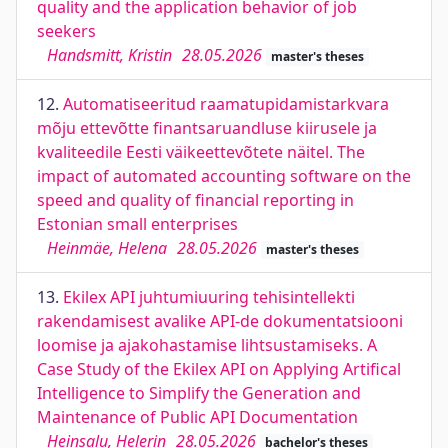
quality and the application behavior of job
seekers
Handsmitt, Kristin
28.05.2026
master's theses
12.
Automatiseeritud raamatupidamistarkvara
mõju ettevõtte finantsaruandluse kiirusele ja
kvaliteedile Eesti väikeettevõtete näitel. The
impact of automated accounting software on the
speed and quality of financial reporting in
Estonian small enterprises
Heinmäe, Helena
28.05.2026
master's theses
13.
Ekilex API juhtumiuuring tehisintellekti
rakendamisest avalike API-de dokumentatsiooni
loomise ja ajakohastamise lihtsustamiseks. A
Case Study of the Ekilex API on Applying Artifical
Intelligence to Simplify the Generation and
Maintenance of Public API Documentation
Heinsalu, Helerin
28.05.2026
bachelor's theses