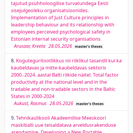
tajutud psühholoogilise turvatundega Eesti
sisejulgeoleku organisatsioonides.
Implementation of Just Culture principles in
leadership behaviour and its relationship with
employees perceived psychological safety in
Estonian internal security organisations
Arusaar, Kreeta
28.05.2026
master's theses
8.
Koguteguritootlikkus nii riiklikul tasandil kui ka
kaubeldavas ja mitte-kaubeldavas sektoris
2000.-2024. aastal Balti riikide näitel. Total factor
productivity at the national level and in the
tradable and non-tradable sectors in the Baltic
States in 2000-2024
Aukust, Rasmus
28.05.2026
master's theses
9.
Tehnikaülikooli Akadeemilise Meeskoori
maskiballi uue teisaldatava arveldusrakenduse
arendamine. Developing a New Portable