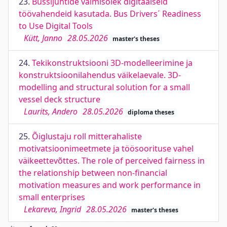
23.
Bussijuhtide valmisolek digitaalseid
töövahendeid kasutada. Bus Drivers´ Readiness
to Use Digital Tools
Kütt, Janno
28.05.2026
master's theses
24.
Tekikonstruktsiooni 3D-modelleerimine ja
konstruktsioonilahendus väikelaevale. 3D-
modelling and structural solution for a small
vessel deck structure
Laurits, Andero
28.05.2026
diploma theses
25.
Õiglustaju roll mitterahaliste
motivatsioonimeetmete ja töösoorituse vahel
väikeettevõttes. The role of perceived fairness in
the relationship between non-financial
motivation measures and work performance in
small enterprises
Lekareva, Ingrid
28.05.2026
master's theses