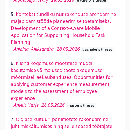
Altjõe, Ago Henry
28.05.2026
bachelor's theses
5.
Kontekstitundliku nutirakenduse arendamine
majapidamistööde planeerimise toetamiseks.
Development of a Context-Aware Mobile
Application for Supporting Household Task
Planning
Anikina, Aleksandra
28.05.2026
bachelor's theses
6.
Kliendikogemuse mõõtmise mudeli
kasutamise võimalused töötajakogemuse
mõõtmisel jaekaubanduses. Opportunities for
applying customer experience measurement
models to the assessment of employee
experience
Anvelt, Varje
28.05.2026
master's theses
7.
Õiglase kultuuri põhimõtete rakendamine
juhtimiskäitumises ning selle seosed töötajate