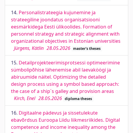
14.
Personalistrateegia kujunemine ja
strateegiline joondatus organisatsiooni
eesmärkidega Eesti ülikoolides. Formation of
personnel strategy and strategic alignment with
organizational objectives in Estonian universities
Jürgens, Kätlin
28.05.2026
master's theses
15.
Detailprojekteerimisprotsessi optimeerimine
sümbolipõhise lähenemise abil laevaköögi ja
abiruumide näitel. Optimizing the detailed
design process using a symbol based approach:
the case of a ship´s galley and provision areas
Kirch, Enel
28.05.2026
diploma theses
16.
Digitaalne pädevus ja sissetulekute
ebavõrdsus Euroopa Liidu liikmesriikides. Digital
competence and income inequality among the