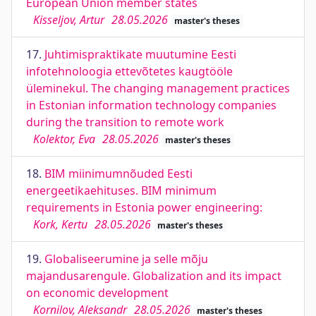
European Union member states
Kisseljov, Artur
28.05.2026
master's theses
17.
Juhtimispraktikate muutumine Eesti
infotehnoloogia ettevõtetes kaugtööle
üleminekul. The changing management practices
in Estonian information technology companies
during the transition to remote work
Kolektor, Eva
28.05.2026
master's theses
18.
BIM miinimumnõuded Eesti
energeetikaehituses. BIM minimum
requirements in Estonia power engineering:
Kork, Kertu
28.05.2026
master's theses
19.
Globaliseerumine ja selle mõju
majandusarengule. Globalization and its impact
on economic development
Kornilov, Aleksandr
28.05.2026
master's theses