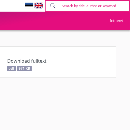
Intranet
Download fulltext
pdf
971 KB