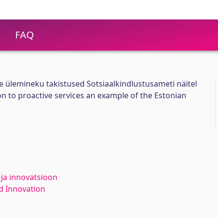
FAQ
le ülemineku takistused Sotsiaalkindlustusameti näitel
on to proactive services an example of the Estonian
 ja innovatsioon
d Innovation