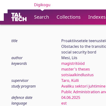
Digikogu
Search
Collections
Indexes
title
Proaktiivsetele teenuste
Obstacles to the transiti
social security bord
author
Mesi, Liis
keywords
magistritööd
master's theses
sotsiaalkindlustus
supervisor
Taro, Külli
study program
Avaliku sektori juhtimine
Public Administration an
defence date
04.06.2025
language
est