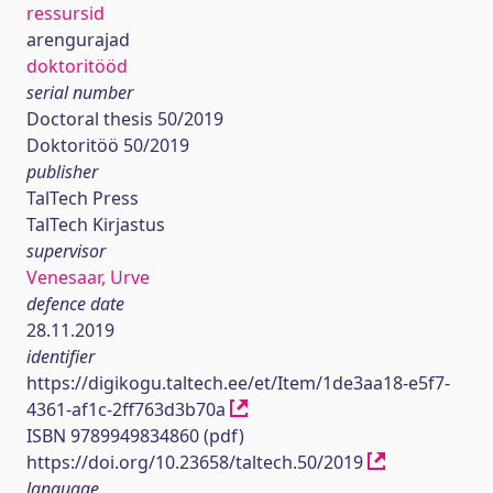
ressursid
arengurajad
doktoritööd
serial number
Doctoral thesis 50/2019
Doktoritöö 50/2019
publisher
TalTech Press
TalTech Kirjastus
supervisor
Venesaar, Urve
defence date
28.11.2019
identifier
https://digikogu.taltech.ee/et/Item/1de3aa18-e5f7-
4361-af1c-2ff763d3b70a
ISBN 9789949834860 (pdf)
https://doi.org/10.23658/taltech.50/2019
language