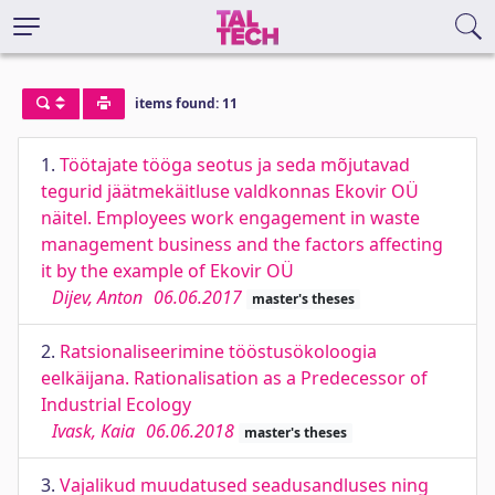
items found: 11
1.
Töötajate tööga seotus ja seda mõjutavad
tegurid jäätmekäitluse valdkonnas Ekovir OÜ
näitel. Employees work engagement in waste
management business and the factors affecting
it by the example of Ekovir OÜ
Dijev, Anton
06.06.2017
master's theses
2.
Ratsionaliseerimine tööstusökoloogia
eelkäijana. Rationalisation as a Predecessor of
Industrial Ecology
Ivask, Kaia
06.06.2018
master's theses
3.
Vajalikud muudatused seadusandluses ning