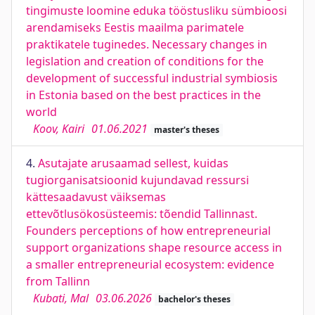
tingimuste loomine eduka tööstusliku sümbioosi
arendamiseks Eestis maailma parimatele
praktikatele tuginedes. Necessary changes in
legislation and creation of conditions for the
development of successful industrial symbiosis
in Estonia based on the best practices in the
world
Koov, Kairi
01.06.2021
master's theses
4.
Asutajate arusaamad sellest, kuidas
tugiorganisatsioonid kujundavad ressursi
kättesaadavust väiksemas
ettevõtlusökosüsteemis: tõendid Tallinnast.
Founders perceptions of how entrepreneurial
support organizations shape resource access in
a smaller entrepreneurial ecosystem: evidence
from Tallinn
Kubati, Mal
03.06.2026
bachelor's theses