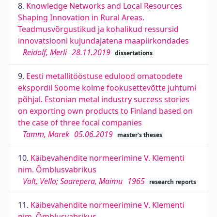
8.
Knowledge Networks and Local Resources
Shaping Innovation in Rural Areas.
Teadmusvõrgustikud ja kohalikud ressursid
innovatsiooni kujundajatena maapiirkondades
Reidolf, Merli
28.11.2019
dissertations
9.
Eesti metallitööstuse edulood omatoodete
ekspordil Soome kolme fookusettevõtte juhtumi
põhjal. Estonian metal industry success stories
on exporting own products to Finland based on
the case of three focal companies
Tamm, Marek
05.06.2019
master's theses
10.
Käibevahendite normeerimine V. Klementi
nim. Õmblusvabrikus
Volt, Vello; Saarepera, Maimu
1965
research reports
11.
Käibevahendite normeerimine V. Klementi
nim. Õmblusvabrikus