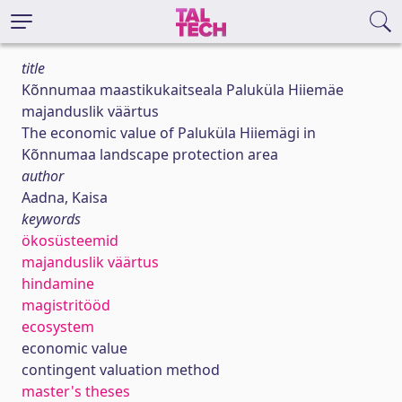
title
Kõnnumaa maastikukaitseala Paluküla Hiiemäe
majanduslik väärtus
The economic value of Paluküla Hiiemägi in
Kõnnumaa landscape protection area
author
Aadna, Kaisa
keywords
ökosüsteemid
majanduslik väärtus
hindamine
magistritööd
ecosystem
economic value
contingent valuation method
master's theses