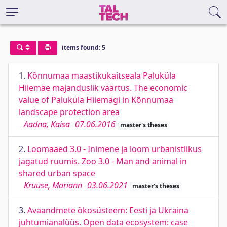
items found: 5
1.
Kõnnumaa maastikukaitseala Paluküla
Hiiemäe majanduslik väärtus. The economic
value of Paluküla Hiiemägi in Kõnnumaa
landscape protection area
Aadna, Kaisa
07.06.2016
master's theses
2.
Loomaaed 3.0 - Inimene ja loom urbanistlikus
jagatud ruumis. Zoo 3.0 - Man and animal in
shared urban space
Kruuse, Mariann
03.06.2021
master's theses
3.
Avaandmete ökosüsteem: Eesti ja Ukraina
juhtumianalüüs. Open data ecosystem: case