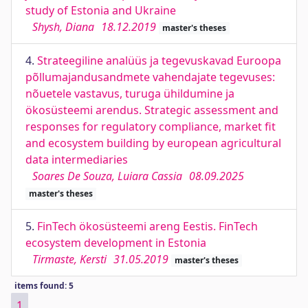
study of Estonia and Ukraine
Shysh, Diana
18.12.2019
master's theses
4.
Strateegiline analüüs ja tegevuskavad Euroopa
põllumajandusandmete vahendajate tegevuses:
nõuetele vastavus, turuga ühildumine ja
ökosüsteemi arendus. Strategic assessment and
responses for regulatory compliance, market fit
and ecosystem building by european agricultural
data intermediaries
Soares De Souza, Luiara Cassia
08.09.2025
master's theses
5.
FinTech ökosüsteemi areng Eestis. FinTech
ecosystem development in Estonia
Tirmaste, Kersti
31.05.2019
master's theses
items found: 5
1