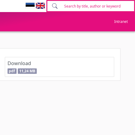
Intranet
Download
pdf
11,24 MB