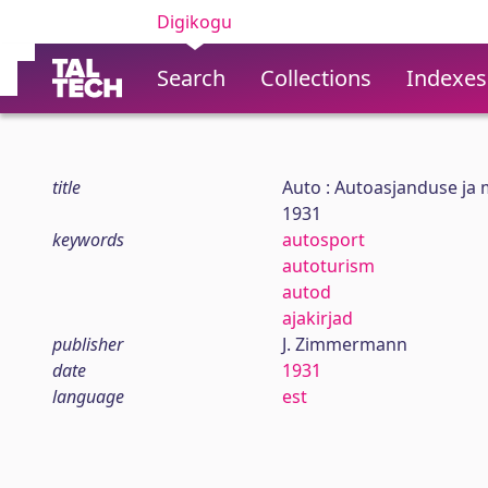
Digikogu
Search
Collections
Indexes
title
Auto : Autoasjanduse ja m
1931
keywords
autosport
autoturism
autod
ajakirjad
publisher
J. Zimmermann
date
1931
language
est