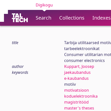
Digikogu
Search
Collections
Indexes
title
Tarbija utilitaarsed moti
tarbeelektroonikat
Consumer utilitarian mot
consumer electronics
author
Kuppart, Joosep
keywords
jaekaubandus
e-kaubandus
motiiv
motivatsioon
koduelektroonika
magistritööd
master's theses