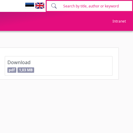
Intranet
Download
pdf
1,03 MB