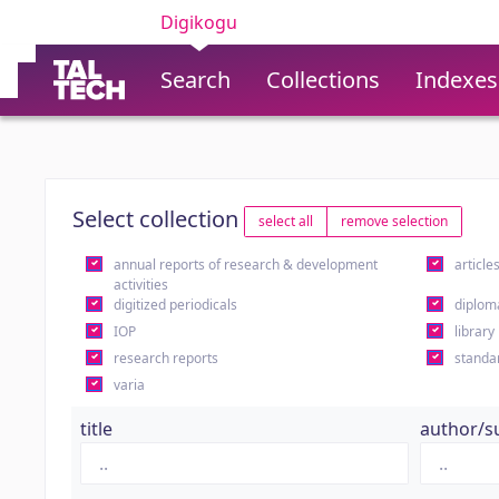
Digikogu
Search
Collections
Indexes
Select collection
select all
remove selection
annual reports of research & development
article
activities
digitized periodicals
diplom
IOP
library
research reports
standa
varia
title
author/s