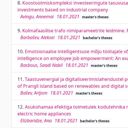
8.
Koostootmiskompleksi investeeringute tasuvusana
investments based on industrial company
Avingu, Annemai
18.01.2021
master's theses
9.
Kolmafaasilise trafo nimiparameetrite leidmine.
Barbašev, Aleksei
18.01.2021
bachelor's theses
10.
Emotsionaalse intelligentsuse mõju töötajate võ
intelligence on employee job empowerment: An exam
Basbous, Saadi Nabil
18.01.2021
master's theses
11.
Taastuvenergial ja digitaliseerimislahendustel 
of Prangli island based on renewables and digital s
Bašev, Artjom
18.01.2021
master's theses
12.
Asukohamaa efektiga toimetulek kodutehnika mü
electric home appliances
Elizbaridze, Ana
18.01.2021
bachelor's theses