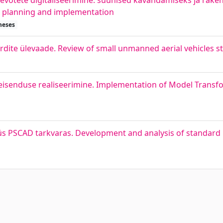
tevõtete digitaliseerimine: suunised kavandamiseks ja rake
or planning and implementation
heses
dite ülevaade. Review of small unmanned aerial vehicles s
 teisenduse realiseerimine. Implementation of Model Trans
s PSCAD tarkvaras. Development and analysis of standard 