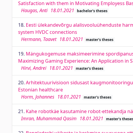
Satisfaction with them in Motivating Employess B
Haugas, Anti
18.01.2021
bachelor's theses
18.
Eesti ülekandevõrgu alalisvooluühenduste harm
system HVDC connections
Hermann, Taavet
18.01.2021
master's theses
19.
Mängukogemuse maksimeerimine spordipanusta
Maximizing Gaming Experience: An Application in S
Hirvi, Andrei
18.01.2021
master's theses
20.
Arhitektuurivisioon sidusast kaugmonitooringust
Estonian healthcare
Horm, Johannes
18.01.2021
master's theses
21.
Kahe robotkäe kasutamine robot-ettekandja näit
Imran, Muhammad Qasim
18.01.2021
master's these