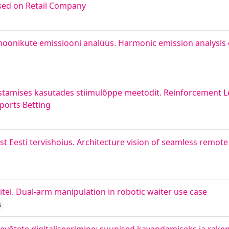
ased on Retail Company
oonikute emissiooni analüüs. Harmonic emission analysis
mises kasutades stiimulõppe meetodit. Reinforcement Le
ports Betting
 Eesti tervishoius. Architecture vision of seamless remote
el. Dual-arm manipulation in robotic waiter use case
s