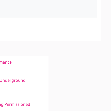
ormance
r Underground
ing Permissioned