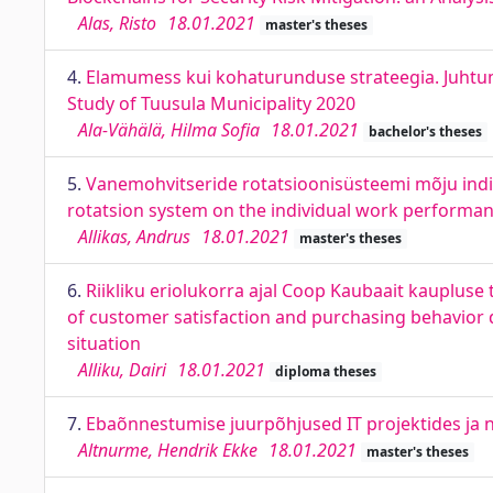
Alas, Risto
18.01.2021
master's theses
4.
Elamumess kui kohaturunduse strateegia. Juhtumi
Study of Tuusula Municipality 2020
Ala-Vähälä, Hilma Sofia
18.01.2021
bachelor's theses
5.
Vanemohvitseride rotatsioonisüsteemi mõju indivi
rotatsion system on the individual work performanc
Allikas, Andrus
18.01.2021
master's theses
6.
Riikliku eriolukorra ajal Coop Kaubaait kaupluse
of customer satisfaction and purchasing behavior 
situation
Alliku, Dairi
18.01.2021
diploma theses
7.
Ebaõnnestumise juurpõhjused IT projektides ja ne
Altnurme, Hendrik Ekke
18.01.2021
master's theses