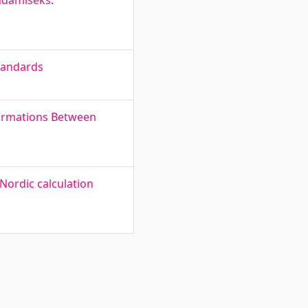
ndamiseks.
tandards
formations Between
Nordic calculation