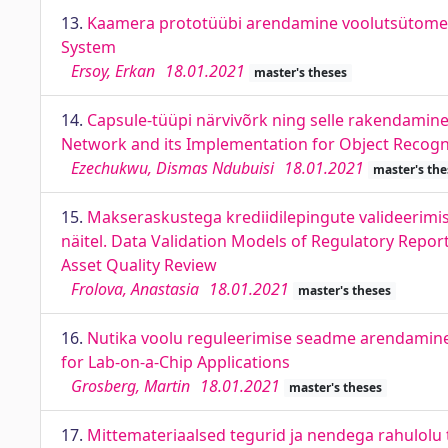
13.
Kaamera prototüübi arendamine voolutsütomeet
System
Ersoy, Erkan
18.01.2021
master's theses
14.
Capsule-tüüpi närvivõrk ning selle rakendamin
Network and its Implementation for Object Recogni
Ezechukwu, Dismas Ndubuisi
18.01.2021
master's the
15.
Makseraskustega krediidilepingute valideerimi
näitel. Data Validation Models of Regulatory Repor
Asset Quality Review
Frolova, Anastasia
18.01.2021
master's theses
16.
Nutika voolu reguleerimise seadme arendamine
for Lab-on-a-Chip Applications
Grosberg, Martin
18.01.2021
master's theses
17.
Mittemateriaalsed tegurid ja nendega rahulolu 