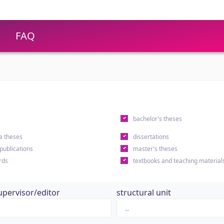
FAQ
s
bachelor's theses
a theses
dissertations
 publications
master's theses
rds
textbooks and teaching material
upervisor/editor
structural unit