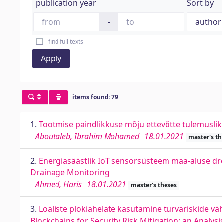
publication year
Sort by
-
find full texts
Apply
items found: 79
1.
Tootmise paindlikkuse mõju ettevõtte tulemuslik
Aboutaleb, Ibrahim Mohamed
18.01.2021
master's th
2.
Energiasäästlik IoT sensorsüsteem maa-aluse d
Drainage Monitoring
Ahmed, Haris
18.01.2021
master's theses
3.
Loaliste plokiahelate kasutamine turvariskide 
Blockchains for Security Risk Mitigation: an Analy