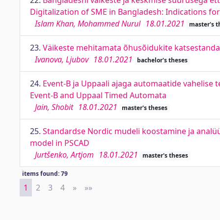
22.
Bangladeshi väikeste ja keskmise suurusega et
Digitalization of SME in Bangladesh: Indications f
Islam Khan, Mohammed Nurul
18.01.2021
master's t
23.
Väikeste mehitamata õhusõidukite katsestandar
Ivanova, Ljubov
18.01.2021
bachelor's theses
24.
Event-B ja Uppaali ajaga automaatide vahelise
Event-B and Uppaal Timed Automata
Jain, Shobit
18.01.2021
master's theses
25.
Standardse Nordic mudeli koostamine ja analüü
model in PSCAD
Jurtšenko, Artjom
18.01.2021
master's theses
items found: 79
1
2
3
4
»
Next
»»
Last