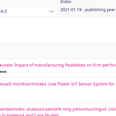
Index
2021-01-18 - publishing year
kusele. Impact of manufacturing flexibilities on firm perf
eses
renaaži monitoorimiseks. Low Power IoT Sensor System fo
vähendamiseks: analüüsiraamistik ning juhtumiuuringud. Us
sis Framework and Case Studies