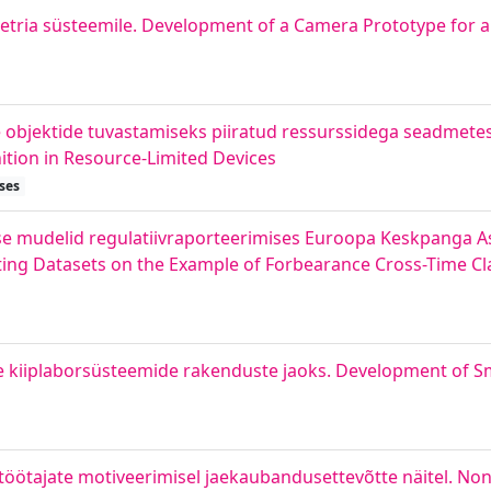
ria süsteemile. Development of a Camera Prototype for a
e objektide tuvastamiseks piiratud ressurssidega seadmete
tion in Resource-Limited Devices
ses
se mudelid regulatiivraporteerimises Euroopa Keskpanga A
ting Datasets on the Example of Forbearance Cross-Time Cla
 kiiplaborsüsteemide rakenduste jaoks. Development of S
töötajate motiveerimisel jaekaubandusettevõtte näitel. Non