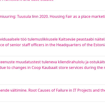
uuring: Tuusula linn 2020. Housing Fair as a place marketi
duaalsele töö tulemuslikkusele Kaitseväe peastaabi näitel.
e of senior staff officers in the Headquarters of the Esto
 teenuste muudatustest tuleneva kliendirahulolu ja ostukäi
due to changes in Coop Kaubaait store services during the
nde vältimine. Root Causes of Failure in IT Projects and th