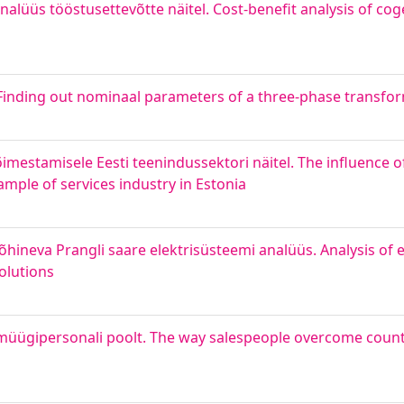
lüüs tööstusettevõtte näitel. Cost-benefit analysis of co
 Finding out nominaal parameters of a three-phase transfo
imestamisele Eesti teenindussektori näitel. The influence 
ple of services industry in Estonia
põhineva Prangli saare elektrisüsteemi analüüs. Analysis of 
olutions
ügipersonali poolt. The way salespeople overcome country