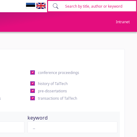
Intranet
conference proceedings
history of TalTech
pre-dissertations
s
transactions of TalTech
keyword