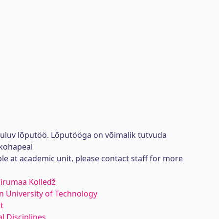
uuluv lõputöö. Lõputööga on võimalik tutvuda
kohapeal
ble at academic unit, please contact staff for more
 Virumaa Kolledž
nn University of Technology
t
l Disciplines