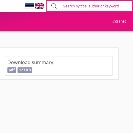
Intranet
Download summary
pdf
123 KB