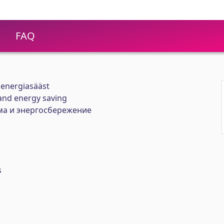
FAQ
 energiasääst
and energy saving
ма и энергосбережение
s