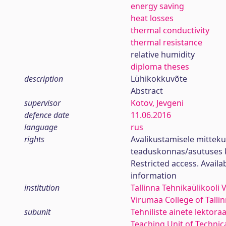
energy saving
heat losses
thermal conductivity
thermal resistance
relative humidity
diploma theses
description
Lühikokkuvõte
Abstract
supervisor
Kotov, Jevgeni
defence date
11.06.2016
language
rus
rights
Avalikustamisele mittek
teaduskonnas/asutuses 
Restricted access. Availa
information
institution
Tallinna Tehnikaülikooli
Virumaa College of Talli
subunit
Tehniliste ainete lektoraa
Teaching Unit of Technica