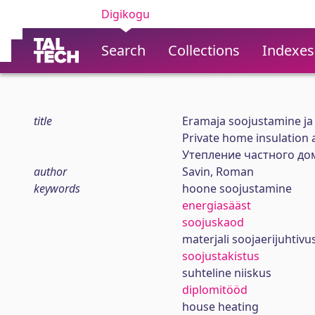
Digikogu
Search
Collections
Indexes
title
Eramaja soojustamine ja
Private home insulation 
Утепление частного до
author
Savin, Roman
keywords
hoone soojustamine
energiasääst
soojuskaod
materjali soojaerijuhtivu
soojustakistus
suhteline niiskus
diplomitööd
house heating