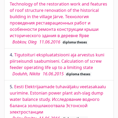
Technology of the restoration work and features
of roof structure renovation of the historical
building in the village Järve. Технология
проведения реставрационных работ и
особенности ремонта конструкции крыши
исторического здания в деревне Ярве
Bobkov, Oleg
11.06.2016
diploma theses
4.
Tigutoituri ekspluatatsiooni aja arvestus kuni
piirseisundi saabumiseni. Calculation of screw
feeder operating life up to a limiting state
Doduhh, Nikita
16.06.2015
diploma theses
5.
Eesti Elektrijaamade tuhaväljaku veetasakaalu
uurimine. Estonian power plant ash-slag dump
water balance study. Исследование водного
баланса золошлакоотвала Эстонской
электростанции