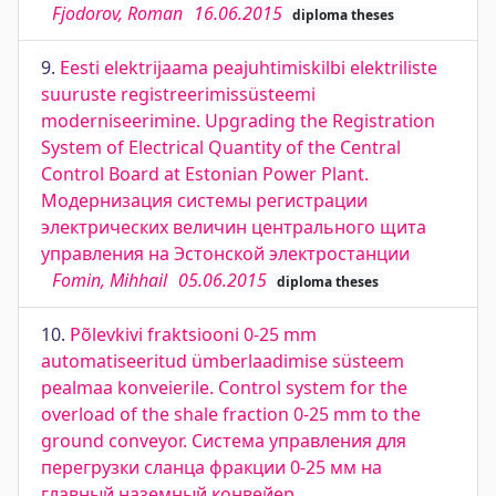
Fjodorov, Roman
16.06.2015
diploma theses
9.
Eesti elektrijaama peajuhtimiskilbi elektriliste
suuruste registreerimissüsteemi
moderniseerimine. Upgrading the Registration
System of Electrical Quantity of the Central
Control Board at Estonian Power Plant.
Модернизация системы регистрации
электрических величин центрального щита
управления на Эстонской электростанции
Fomin, Mihhail
05.06.2015
diploma theses
10.
Põlevkivi fraktsiooni 0-25 mm
automatiseeritud ümberlaadimise süsteem
pealmaa konveierile. Сontrol system for the
overload of the shale fraction 0-25 mm to the
ground conveyor. Система управления для
перегрузки сланца фракции 0-25 мм на
главный наземный конвейер