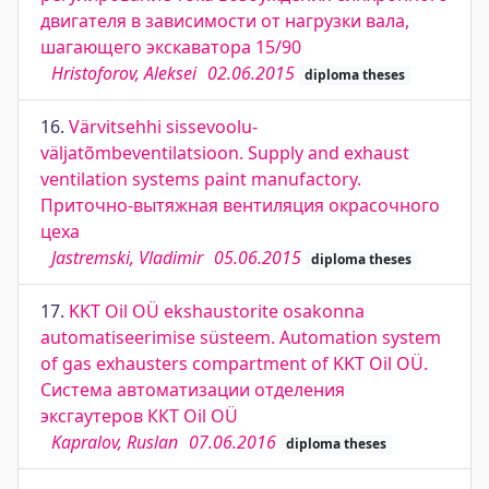
двигателя в зависимости от нагрузки вала,
шагающего экскаватора 15/90
Hristoforov, Aleksei
02.06.2015
diploma theses
16.
Värvitsehhi sissevoolu-
väljatõmbeventilatsioon. Supply and exhaust
ventilation systems paint manufactory.
Приточно-вытяжная вентиляция окрасочного
цеха
Jastremski, Vladimir
05.06.2015
diploma theses
17.
KKT Oil OÜ ekshaustorite osakonna
automatiseerimise süsteem. Automation system
of gas exhausters compartment of KKT Oil OÜ.
Система автоматизации отделения
эксгаутеров ККТ Oil OÜ
Kapralov, Ruslan
07.06.2016
diploma theses