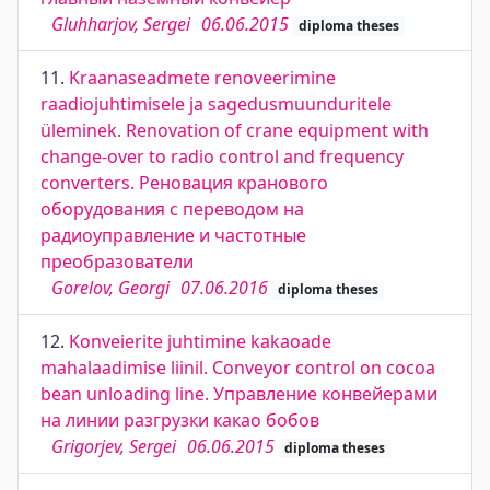
Gluhharjov, Sergei
06.06.2015
diploma theses
11.
Kraanaseadmete renoveerimine
raadiojuhtimisele ja sagedusmuunduritele
üleminek. Renovation of crane equipment with
change-over to radio control and frequency
converters. Реновация кранового
оборудования с переводом на
радиоуправление и частотные
преобразователи
Gorelov, Georgi
07.06.2016
diploma theses
12.
Konveierite juhtimine kakaoade
mahalaadimise liinil. Conveyor control on cocoa
bean unloading line. Управление конвейерами
на линии разгрузки какао бобов
Grigorjev, Sergei
06.06.2015
diploma theses