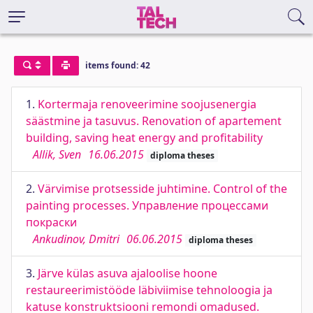
items found: 42
1.
Kortermaja renoveerimine soojusenergia
säästmine ja tasuvus. Renovation of apartement
building, saving heat energy and profitability
Allik, Sven
16.06.2015
diploma theses
2.
Värvimise protsesside juhtimine. Control of the
painting processes. Управление процессами
покраски
Ankudinov, Dmitri
06.06.2015
diploma theses
3.
Järve külas asuva ajaloolise hoone
restaureerimistööde läbiviimise tehnoloogia ja
katuse konstruktsiooni remondi omadused.