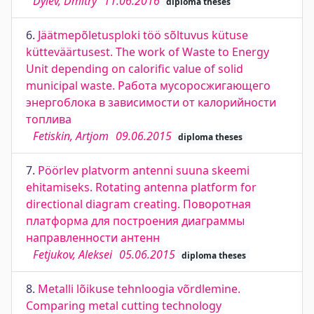
Dylev, Dmitry
11.06.2016
diploma theses
6.
Jäätmepõletusploki töö sõltuvus kütuse
kütteväärtusest. The work of Waste to Energy
Unit depending on calorific value of solid
municipal waste. Работа мусоросжигающего
энергоблока в зависимости от калорийности
топлива
Fetiskin, Artjom
09.06.2015
diploma theses
7.
Pöörlev platvorm antenni suuna skeemi
ehitamiseks. Rotating antenna platform for
directional diagram creating. Поворотная
платформа для построения диаграммы
направленности антенн
Fetjukov, Aleksei
05.06.2015
diploma theses
8.
Metalli lõikuse tehnloogia võrdlemine.
Comparing metal cutting technology