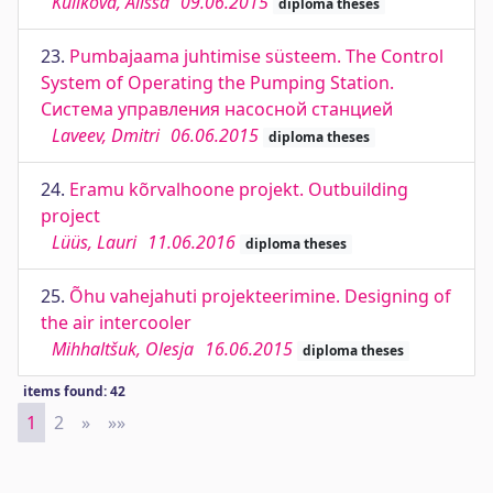
Kulikova, Alissa
09.06.2015
diploma theses
23.
Pumbajaama juhtimise süsteem. The Control
System of Operating the Pumping Station.
Система управления насосной станцией
Laveev, Dmitri
06.06.2015
diploma theses
24.
Eramu kõrvalhoone projekt. Outbuilding
project
Lüüs, Lauri
11.06.2016
diploma theses
25.
Õhu vahejahuti projekteerimine. Designing of
the air intercooler
Mihhaltšuk, Olesja
16.06.2015
diploma theses
items found: 42
1
2
»
Next
»»
Last