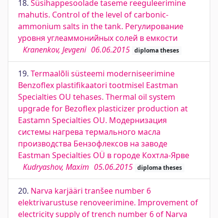
18.
Süsihappesoolade taseme reeguleerimine
mahutis. Control of the level of carbonic-
ammonium salts in the tank. Регулирование
уровня углеаммонийных солей в емкости
Kranenkov, Jevgeni
06.06.2015
diploma theses
19.
Termaalõli süsteemi moderniseerimine
Benzoflex plastifikaatori tootmisel Eastman
Specialties OU tehases. Thermal oil system
upgrade for Bezoflex plasticizer production at
Eastamn Specialties OU. Модернизация
системы нагрева термального масла
производства Бензофлексов на заводе
Eastman Specialties OÜ в городе Кохтла-Ярве
Kudryashov, Maxim
05.06.2015
diploma theses
20.
Narva karjääri tranšee number 6
elektrivarustuse renoveerimine. Improvement of
electricity supply of trench number 6 of Narva