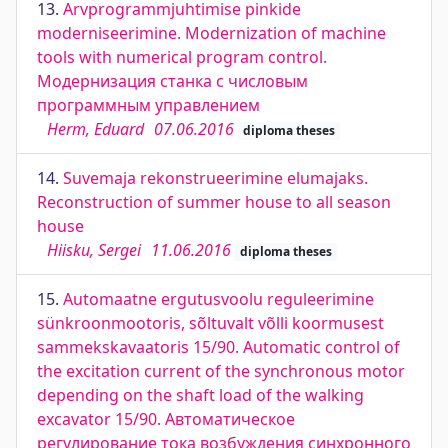
13.
Arvprogrammjuhtimise pinkide
moderniseerimine. Modernization of machine
tools with numerical program control.
Модернизация станка с числовым
программным управлением
Herm, Eduard
07.06.2016
diploma theses
14.
Suvemaja rekonstrueerimine elumajaks.
Reconstruction of summer house to all season
house
Hiisku, Sergei
11.06.2016
diploma theses
15.
Automaatne ergutusvoolu reguleerimine
sünkroonmootoris, sõltuvalt võlli koormusest
sammekskavaatoris 15/90. Automatic control of
the excitation current of the synchronous motor
depending on the shaft load of the walking
excavator 15/90. Автоматическое
регулирование тока возбуждения синхронного