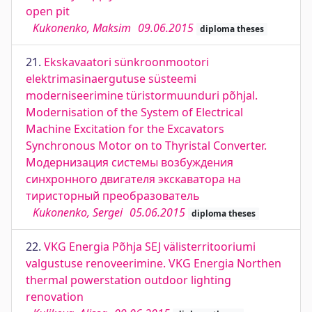
open pit
Kukonenko, Maksim
09.06.2015
diploma theses
21.
Ekskavaatori sünkroonmootori
elektrimasinaergutuse süsteemi
moderniseerimine türistormuunduri põhjal.
Modernisation of the System of Electrical
Machine Excitation for the Excavators
Synchronous Motor on to Thyristal Converter.
Модернизация системы возбуждения
синхронного двигателя экскаватора на
тиристорный преобразователь
Kukonenko, Sergei
05.06.2015
diploma theses
22.
VKG Energia Põhja SEJ välisterritooriumi
valgustuse renoveerimine. VKG Energia Northen
thermal powerstation outdoor lighting
renovation