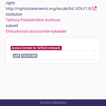
rights
http://rightsstatements.org/vocab/InC-EDU/1.0/
institution
Tallinna Polütehniline Instituut
subunit
Ehituskonstruktsioonide kateeder
Access limited to: TalTech network.
pdf
134,33 MB
TALTECH DIGIKOGU