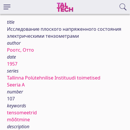
title
Исследование плоского напряженного состояния
электрическими тензометрами
author
Роотс, Отто
date
1957
series
Tallinna Polütehnilise Instituudi toimetised
Seeria A
number
107
keywords
tensomeetrid
mõõtmine
description