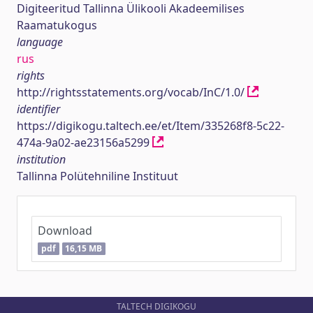
Digiteeritud Tallinna Ülikooli Akadeemilises
Raamatukogus
language
rus
rights
http://rightsstatements.org/vocab/InC/1.0/
identifier
https://digikogu.taltech.ee/et/Item/335268f8-5c22-
474a-9a02-ae23156a5299
institution
Tallinna Polütehniline Instituut
Download
pdf
16,15 MB
TALTECH DIGIKOGU