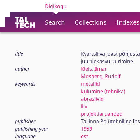
Digikogu
Search
Collections
Indexes
title
Kvartsliiva joast põhjusta
juurdekasvu uurimine
author
Kleis, Ilmar
Mosberg, Rudolf
keywords
metallid
kulumine (tehnika)
abrasiivid
liiv
projektiaruanded
publisher
Tallinna Polütehniline Ins
publishing year
1959
language
est