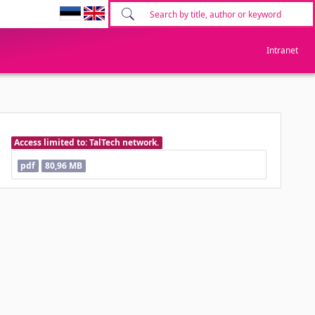
Intranet
Access limited to: TalTech network.
pdf
80,96 MB