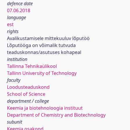
defence date
07.06.2018
language
est
rights
Avalikustamisele mittekuuluv lõputöö
Lõputööga on võimalik tutvuda
teaduskonnas/asutuses kohapeal
institution
Tallinna Tehnikaülikool
Tallinn University of Technology
faculty
Loodusteaduskond
School of Science
department / college
Keemia ja biotehnoloogia instituut
Department of Chemistry and Biotechnology
subunit
Keemia osakond