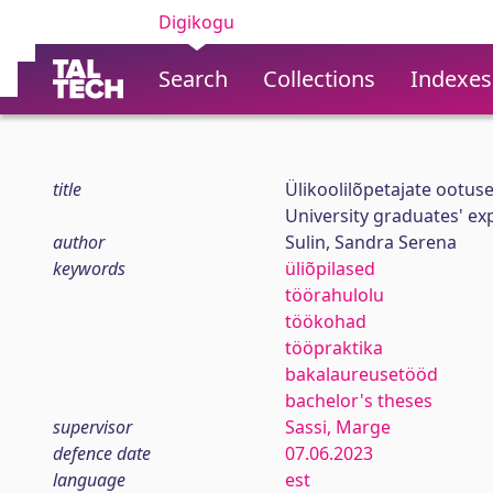
Digikogu
Search
Collections
Indexes
title
Ülikoolilõpetajate ootus
University graduates' exp
author
Sulin, Sandra Serena
keywords
üliõpilased
töörahulolu
töökohad
tööpraktika
bakalaureusetööd
bachelor's theses
supervisor
Sassi, Marge
defence date
07.06.2023
language
est