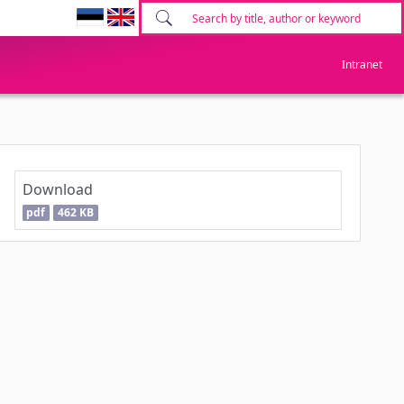
Intranet
Download
pdf
462 KB