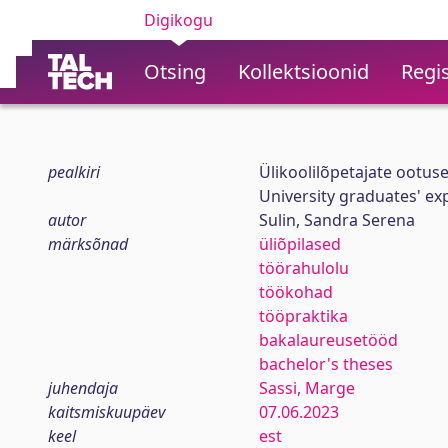
Digikogu
Otsing
Kollektsioonid
Regis
pealkiri
Ülikoolilõpetajate ootus
University graduates' exp
autor
Sulin, Sandra Serena
märksõnad
üliõpilased
töörahulolu
töökohad
tööpraktika
bakalaureusetööd
bachelor's theses
juhendaja
Sassi, Marge
kaitsmiskuupäev
07.06.2023
keel
est