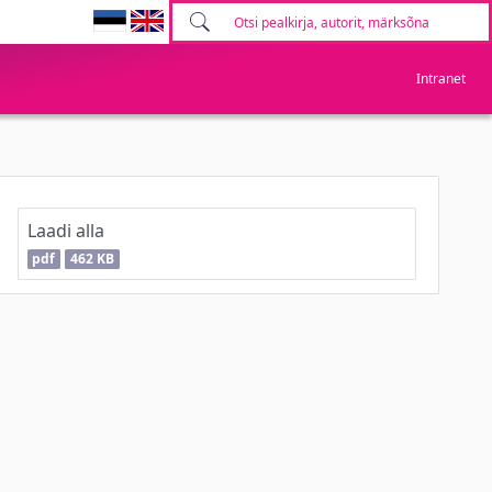
Intranet
Laadi alla
pdf
462 KB