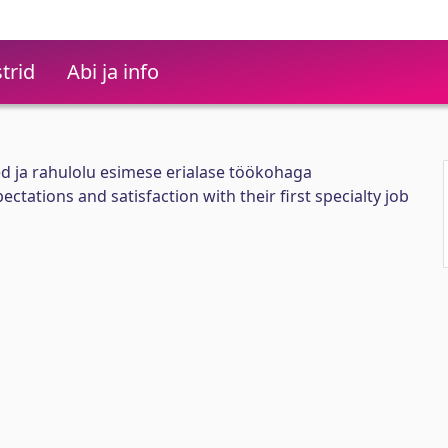
trid
Abi ja info
ed ja rahulolu esimese erialase töökohaga
ectations and satisfaction with their first specialty job