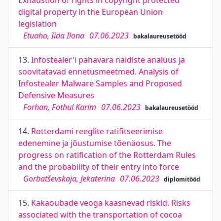
Exhaustion of rights in copyright protected
digital property in the European Union
legislation
Etuaho, Iida Ilona
07.06.2023
bakalaureusetööd
13.
Infostealer'i pahavara näidiste analüüs ja
soovitatavad ennetusmeetmed. Analysis of
Infostealer Malware Samples and Proposed
Defensive Measures
Forhan, Fothul Karim
07.06.2023
bakalaureusetööd
14.
Rotterdami reeglite ratifitseerimise
edenemine ja jõustumise tõenäosus. The
progress on ratification of the Rotterdam Rules
and the probability of their entry into force
Gorbatševskaja, Jekaterina
07.06.2023
diplomitööd
15.
Kakaoubade veoga kaasnevad riskid. Risks
associated with the transportation of cocoa