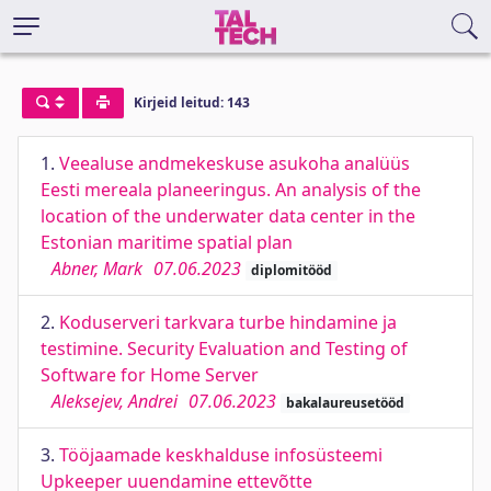
Kirjeid leitud: 143
1.
Veealuse andmekeskuse asukoha analüüs
Eesti mereala planeeringus. An analysis of the
location of the underwater data center in the
Estonian maritime spatial plan
Abner, Mark
07.06.2023
diplomitööd
2.
Koduserveri tarkvara turbe hindamine ja
testimine. Security Evaluation and Testing of
Software for Home Server
Aleksejev, Andrei
07.06.2023
bakalaureusetööd
3.
Tööjaamade keskhalduse infosüsteemi
Upkeeper uuendamine ettevõtte