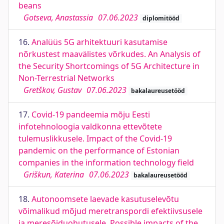
beans
Gotseva, Anastassia
07.06.2023
diplomitööd
16.
Analüüs 5G arhitektuuri kasutamise
nõrkustest maavälistes võrkudes. An Analysis of
the Security Shortcomings of 5G Architecture in
Non-Terrestrial Networks
Gretškov, Gustav
07.06.2023
bakalaureusetööd
17.
Covid-19 pandeemia mõju Eesti
infotehnoloogia valdkonna ettevõtete
tulemuslikkusele. Impact of the Covid-19
pandemic on the performance of Estonian
companies in the information technology field
Griškun, Katerina
07.06.2023
bakalaureusetööd
18.
Autonoomsete laevade kasutuselevõtu
võimalikud mõjud meretranspordi efektiivsusele
ja meresõiduohutusele. Possible impacts of the