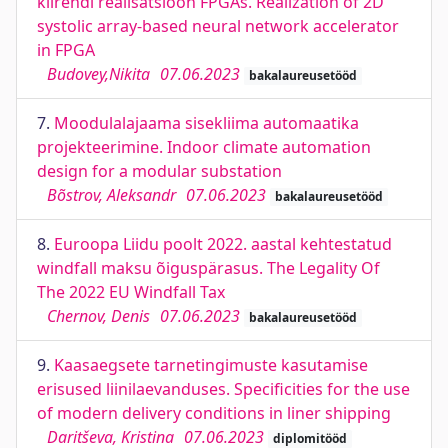
kiirendi realisatsioon FPGAs. Realization of 2D
systolic array-based neural network accelerator
in FPGA
Budovey,Nikita
07.06.2023
bakalaureusetööd
7.
Moodulalajaama sisekliima automaatika
projekteerimine. Indoor climate automation
design for a modular substation
Bõstrov, Aleksandr
07.06.2023
bakalaureusetööd
8.
Euroopa Liidu poolt 2022. aastal kehtestatud
windfall maksu õiguspärasus. The Legality Of
The 2022 EU Windfall Tax
Chernov, Denis
07.06.2023
bakalaureusetööd
9.
Kaasaegsete tarnetingimuste kasutamise
erisused liinilaevanduses. Specificities for the use
of modern delivery conditions in liner shipping
Daritševa, Kristina
07.06.2023
diplomitööd