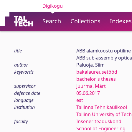
Digikogu
Search
Collections
Indexes
title
ABB alamkoostu optiline k
ABB sub-assembly optical
author
Paluoja, Siim
keywords
bakalaureusetööd
bachelor's theses
supervisor
Juurma, Märt
defence date
05.06.2017
language
est
institution
Tallinna Tehnikaülikool
Tallinn University of Tec
faculty
Inseneriteaduskond
School of Engineering