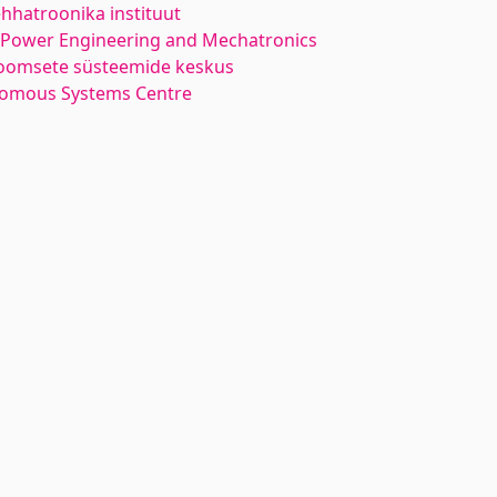
hhatroonika instituut
l Power Engineering and Mechatronics
oomsete süsteemide keskus
nomous Systems Centre