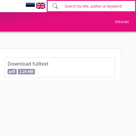
Intranet
Download fulltext
pdf
2,26 MB