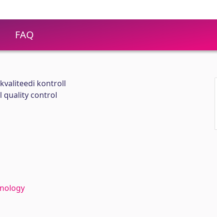
FAQ
valiteedi kontroll
 quality control
hnology