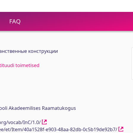
FAQ
анственные конструкции
stituudi toimetised
ikooli Akadeemilises Raamatukogus
org/vocab/InC/1.0/
h.ee/et/Item/40a1528f-e903-48aa-82db-0c5b19de92b7/