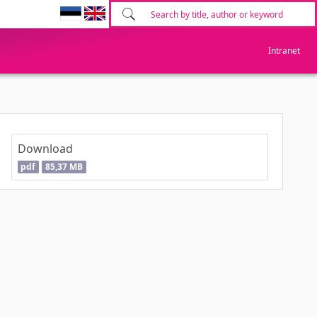
Intranet
Download
pdf
85,37 MB