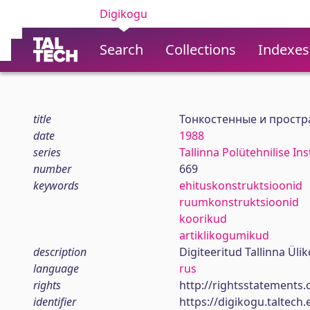
Digikogu
Search
Collections
Indexes
title
Тонкостенные и простр
date
1988
series
Tallinna Polütehnilise In
number
669
keywords
ehituskonstruktsioonid
ruumkonstruktsioonid
koorikud
artiklikogumikud
description
Digiteeritud Tallinna Ül
language
rus
rights
http://rightsstatements.
identifier
https://digikogu.taltec