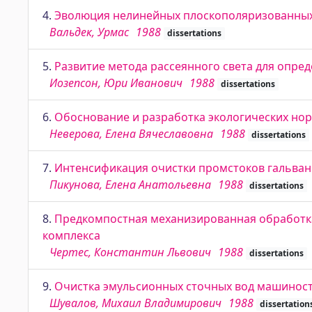
4.
Эволюция нелинейных плоскополяризованных
Вальдек, Урмас
1988
dissertations
5.
Развитие метода рассеянного света для опре
Иозепсон, Юри Иванович
1988
dissertations
6.
Обоснование и разработка экологических нор
Неверова, Елена Вячеславовна
1988
dissertations
7.
Интенсификация очистки промстоков гальван
Пикунова, Елена Анатольевна
1988
dissertations
8.
Предкомпостная механизированная обработка
комплекса
Чертес, Константин Львович
1988
dissertations
9.
Очистка эмульсионных сточных вод машинос
Шувалов, Михаил Владимирович
1988
dissertation