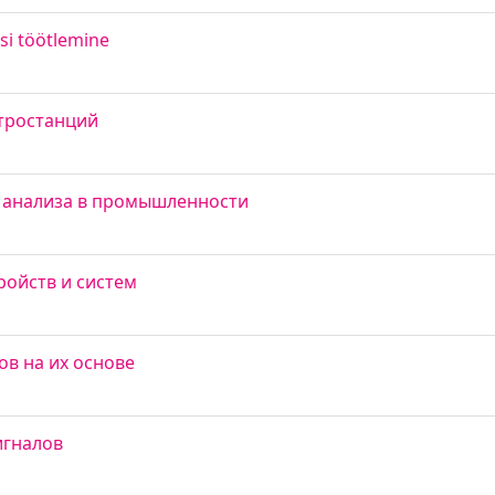
si töötlemine
тростанций
 анализа в промышленности
ойств и систем
ов на их основе
игналов