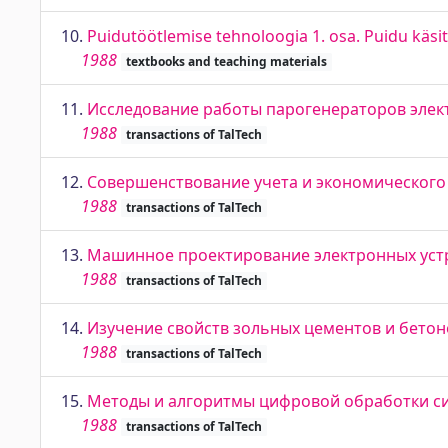
10.
Puidutöötlemise tehnoloogia 1. osa. Puidu käsit
1988
textbooks and teaching materials
11.
Исследование работы парогенераторов элек
1988
transactions of TalTech
12.
Совершенствование учета и экономического
1988
transactions of TalTech
13.
Машинное проектирование электронных устр
1988
transactions of TalTech
14.
Изучение свойств зольных цементов и бетон
1988
transactions of TalTech
15.
Методы и алгоритмы цифровой обработки с
1988
transactions of TalTech