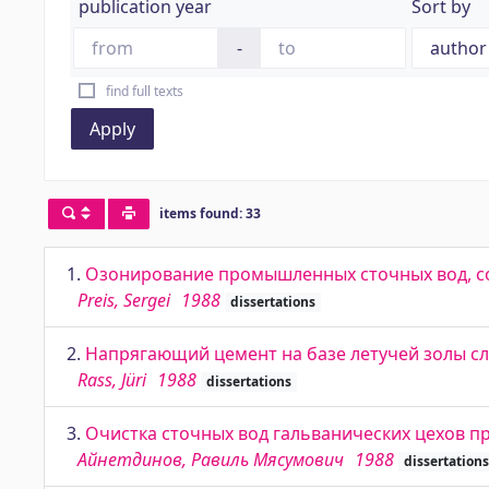
publication year
Sort by
-
find full texts
Apply
items found: 33
1.
Озонирование промышленных сточных вод, с
Preis, Sergei
1988
dissertations
2.
Напрягающий цемент на базе летучей золы сл
Rass, Jüri
1988
dissertations
3.
Очистка сточных вод гальванических цехов 
Айнетдинов, Равиль Мясумович
1988
dissertations