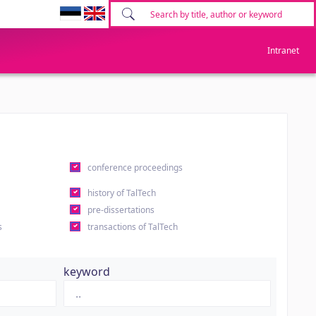
Intranet
conference proceedings
history of TalTech
pre-dissertations
s
transactions of TalTech
keyword