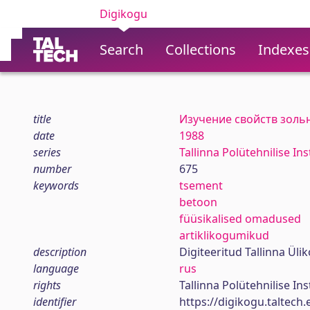
Digikogu
Search
Collections
Indexes
title
Изучение свойств золь
date
1988
series
Tallinna Polütehnilise In
number
675
keywords
tsement
betoon
füüsikalised omadused
artiklikogumikud
description
Digiteeritud Tallinna Ül
language
rus
rights
Tallinna Polütehnilise In
identifier
https://digikogu.taltec