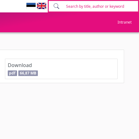
Intranet
Download
pdf
66,87 MB