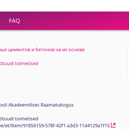
FAQ
ных цементов и бетонов на их основе
stituudi toimetised
ikooli Akadeemilises Raamatukogus
stituudi toimetised
h.ee/et/Item/91856159-578f-42f1-a3d3-11d4129a1f15