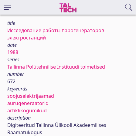
title
Исследование работы парогенераторов
электростанций
date
1988
series
Tallinna Polütehnilise Instituudi toimetised
number
672
keywords
soojuselektrijaamad
aurugeneraatorid
artiklikogumikud
description
Digiteeritud Tallinna Ülikooli Akadeemilises
Raamatukogus