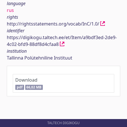
language
rus
rights
http://rightsstatements.org/vocab/InC/1.0/
identifier
https://digikogu.taltech.ee/et/Item/a9bdf3ed-2de9-
4c02-bfd9-88df8d4cfaa8
institution
Tallinna Polütehniline Instituut
Download
pdf
66,02 MB
TALTECH DIGIKOGU