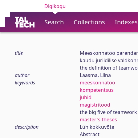
Digikogu
Search
Collections
Indexes
title
Meeskonnatöö parendam
kaudu juriidilise valdko
the definition of teamwo
author
Laasma, Liina
keywords
meeskonnatöö
kompetentsus
juhid
magistritööd
the big five of teamwork
master's theses
description
Lühikokkuvõte
Abstract