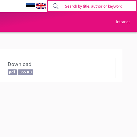
Intranet
Download
pdf
355 KB