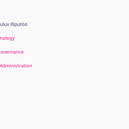
uuluv lõputöö
hnology
Governance
Administration