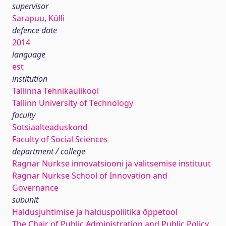
supervisor
Sarapuu, Külli
defence date
2014
language
est
institution
Tallinna Tehnikaülikool
Tallinn University of Technology
faculty
Sotsiaalteaduskond
Faculty of Social Sciences
department / college
Ragnar Nurkse innovatsiooni ja valitsemise instituut
Ragnar Nurkse School of Innovation and
Governance
subunit
Haldusjuhtimise ja halduspoliitika õppetool
The Chair of Public Administration and Public Policy