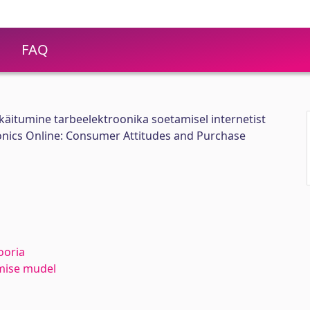
FAQ
ukäitumine tarbeelektroonika soetamisel internetist
nics Online: Consumer Attitudes and Purchase
ooria
mise mudel