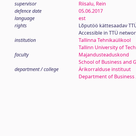
supervisor
Riisalu, Rein
defence date
05.06.2017
language
est
rights
Lõputöö kättesaadav TTÜ
Accessible in TTÜ netwo
institution
Tallinna Tehnikaülikool
Tallinn University of Tec
faculty
Majandusteaduskond
School of Business and 
department / college
Ärikorralduse instituut
Department of Business 