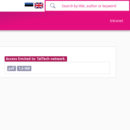
Intranet
Access limited to: TalTech network.
pdf
1,6 MB