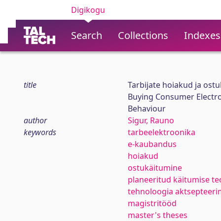
Digikogu
Search
Collections
Indexes
title
Tarbijate hoiakud ja ost
Buying Consumer Electro
Behaviour
author
Sigur, Rauno
keywords
tarbeelektroonika
e-kaubandus
hoiakud
ostukäitumine
planeeritud käitumise te
tehnoloogia aktsepteeri
magistritööd
master's theses