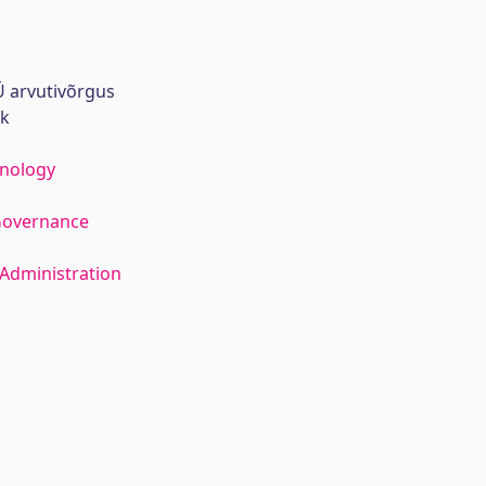
 arvutivõrgus
rk
hnology
Governance
Administration