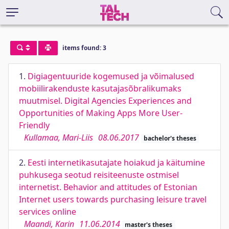
items found: 3
1.
Digiagentuuride kogemused ja võimalused
mobiilirakenduste kasutajasõbralikumaks
muutmisel. Digital Agencies Experiences and
Opportunities of Making Apps More User-
Friendly
Kullamaa, Mari-Liis
08.06.2017
bachelor's theses
2.
Eesti internetikasutajate hoiakud ja käitumine
puhkusega seotud reisiteenuste ostmisel
internetist. Behavior and attitudes of Estonian
Internet users towards purchasing leisure travel
services online
Maandi, Karin
11.06.2014
master's theses