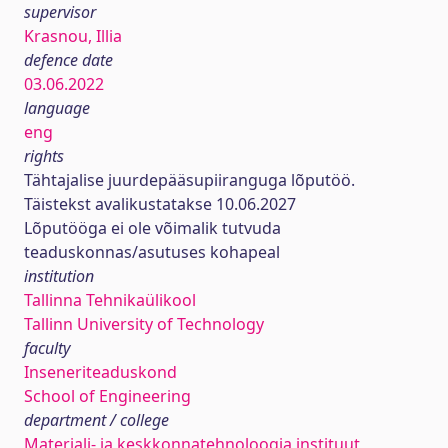
supervisor
Krasnou, Illia
defence date
03.06.2022
language
eng
rights
Tähtajalise juurdepääsupiiranguga lõputöö.
Täistekst avalikustatakse 10.06.2027
Lõputööga ei ole võimalik tutvuda
teaduskonnas/asutuses kohapeal
institution
Tallinna Tehnikaülikool
Tallinn University of Technology
faculty
Inseneriteaduskond
School of Engineering
department / college
Materjali- ja keskkonnatehnoloogia instituut