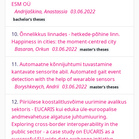
ESM OÜ
Andrijaškina, Anastassia
03.06.2022
bachelor's theses
10.
Õnnelikkus linnades - hetkede-põhine linn.
Happiness in cities: the moment-centred city
Basaran, Orkun
03.06.2022
master's theses
11.
Automaatne kõnnijuhtumi tuvastamine
kantavate sensorite abil. Automated gait event
detection with the help of wearable sensors
Boryshkevych, Andrii
03.06.2022
master's theses
12.
Piiriülese koostalitlusvõime uurimine avalikus
sektoris - EUCARIS kui eduka üle-euroopalise
andmevahetuse algatuse juhtumiuuring.
Exploring cross-border interoperability in the
public sector - a case study on EUCARIS as a