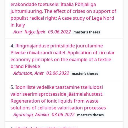
erakondade toetusele: Itaalia Põhjaliiga
juhtumiuuring. The effect of crises on support of
populist radical right: A case study of Lega Nord
in Italy
Acar, Tuğçe İpek
03.06.2022
master's theses
4.
Ringmajanduse printsiipide juurutamine
Pilveke rõivabrändi näitel. Application of circular
economy principles on the example of a textile
brand Pilveke
Adamson, Anet
03.06.2022
master's theses
5.
Iooniliste vedelike taastamine tselluloosi
valoriseerimisprotsesside jäätmelahustest.
Regeneration of ionic liquids from waste
solutions of cellulose valorisation processes
Aguraiuja, Annika
03.06.2022
master's theses