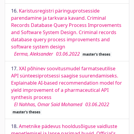
16.
Karistusregistri päringuprotsesside
parendamine ja tarkvara kavand. Criminal
Records Database Query Process Improvements
and Software System Design. Criminal records
database query process improvements and
software system design
Eerma, Aleksander
03.06.2022
master's theses
17.
XAI põhinev soovitusmudel farmatseutilise
API sünteesiprotsessi saagise suurendamiseks.
Explainable AI-based recommendation model for
yield improvement of a pharmaceutical API
synthesis process
El Nahhas, Omar Saïd Mohamed
03.06.2022
master's theses
18.
Ametnike pädevus hooldusõiguse vaidluste
menetlemisel ja lapse parimad huvid. Official's