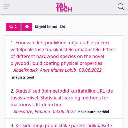
Kirjeid leitud: 120
1.
Erinevate lehtpuuliikide mõju uudse vineeri
vedelpealistuse füüsikalistele omadustele. Effect
of different hardwood species on the novel
plywood liquid coating physical properties
Abdelkhalek, Anas Maher Labib
03.06.2022
magistritööd
2.
Statistilised õpimeetodid kuritahtlike URL-ide
tuvastamisel. Statistical learning methods for
malicious URL detection
Abesadze, Papuna
03.06.2022
bakalaureusetööd
3.
Kriiside mõju populistlike paremradikaalsete