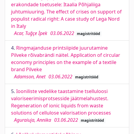
erakondade toetusele: Itaalia Põhjaliiga
juhtumiuuring. The effect of crises on support of
populist radical right: A case study of Lega Nord
in Italy
Acar, Tuğçe İpek
03.06.2022
magistritööd
4.
Ringmajanduse printsiipide juurutamine
Pilveke rõivabrändi näitel. Application of circular
economy principles on the example of a textile
brand Pilveke
Adamson, Anet
03.06.2022
magistritööd
5.
Iooniliste vedelike taastamine tselluloosi
valoriseerimisprotsesside jäätmelahustest.
Regeneration of ionic liquids from waste
solutions of cellulose valorisation processes
Aguraiuja, Annika
03.06.2022
magistritööd