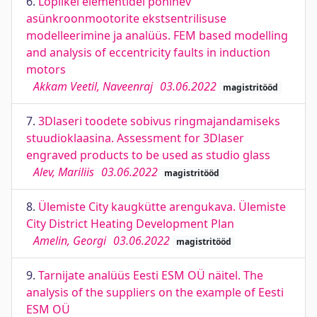
6.
Lõplikel elementidel põhinev
asünkroonmootorite ekstsentrilisuse
modelleerimine ja analüüs. FEM based modelling
and analysis of eccentricity faults in induction
motors
Akkam Veetil, Naveenraj
03.06.2022
magistritööd
7.
3Dlaseri toodete sobivus ringmajandamiseks
stuudioklaasina. Assessment for 3Dlaser
engraved products to be used as studio glass
Alev, Mariliis
03.06.2022
magistritööd
8.
Ülemiste City kaugkütte arengukava. Ülemiste
City District Heating Development Plan
Amelin, Georgi
03.06.2022
magistritööd
9.
Tarnijate analüüs Eesti ESM OÜ näitel. The
analysis of the suppliers on the example of Eesti
ESM OÜ