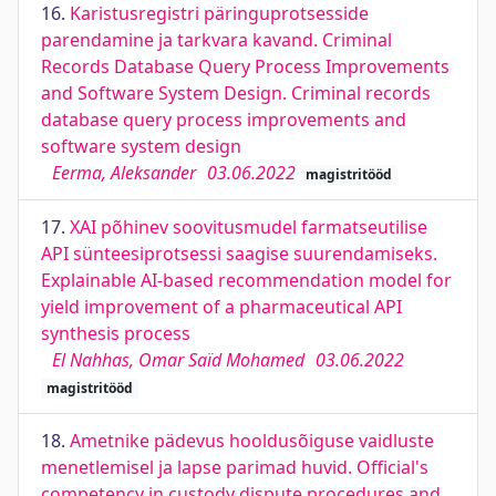
16.
Karistusregistri päringuprotsesside
parendamine ja tarkvara kavand. Criminal
Records Database Query Process Improvements
and Software System Design. Criminal records
database query process improvements and
software system design
Eerma, Aleksander
03.06.2022
magistritööd
17.
XAI põhinev soovitusmudel farmatseutilise
API sünteesiprotsessi saagise suurendamiseks.
Explainable AI-based recommendation model for
yield improvement of a pharmaceutical API
synthesis process
El Nahhas, Omar Saïd Mohamed
03.06.2022
magistritööd
18.
Ametnike pädevus hooldusõiguse vaidluste
menetlemisel ja lapse parimad huvid. Official's
competency in custody dispute procedures and