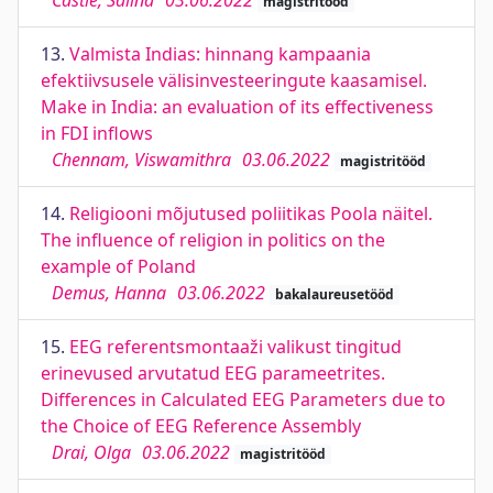
Castle, Salina
03.06.2022
magistritööd
13.
Valmista Indias: hinnang kampaania
efektiivsusele välisinvesteeringute kaasamisel.
Make in India: an evaluation of its effectiveness
in FDI inflows
Chennam, Viswamithra
03.06.2022
magistritööd
14.
Religiooni mõjutused poliitikas Poola näitel.
The influence of religion in politics on the
example of Poland
Demus, Hanna
03.06.2022
bakalaureusetööd
15.
EEG referentsmontaaži valikust tingitud
erinevused arvutatud EEG parameetrites.
Differences in Calculated EEG Parameters due to
the Choice of EEG Reference Assembly
Drai, Olga
03.06.2022
magistritööd