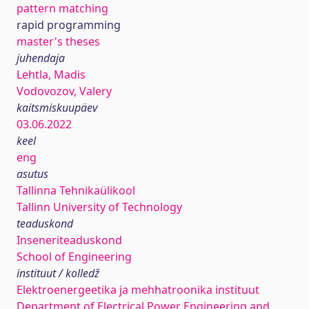
pattern matching
rapid programming
master's theses
juhendaja
Lehtla, Madis
Vodovozov, Valery
kaitsmiskuupäev
03.06.2022
keel
eng
asutus
Tallinna Tehnikaülikool
Tallinn University of Technology
teaduskond
Inseneriteaduskond
School of Engineering
instituut / kolledž
Elektroenergeetika ja mehhatroonika instituut
Department of Electrical Power Engineering and