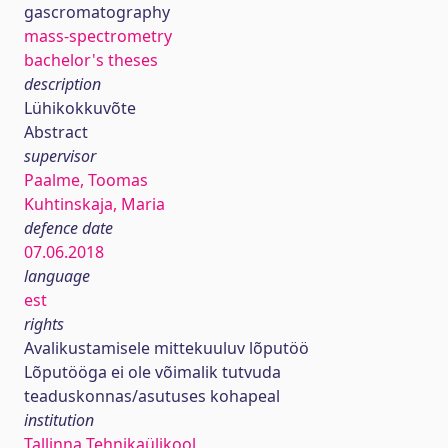
gascromatography
mass-spectrometry
bachelor's theses
description
Lühikokkuvõte
Abstract
supervisor
Paalme, Toomas
Kuhtinskaja, Maria
defence date
07.06.2018
language
est
rights
Avalikustamisele mittekuuluv lõputöö
Lõputööga ei ole võimalik tutvuda
teaduskonnas/asutuses kohapeal
institution
Tallinna Tehnikaülikool