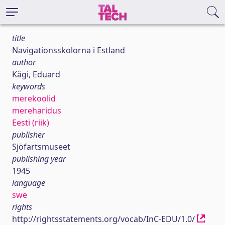
title
Navigationsskolorna i Estland
author
Kägi, Eduard
keywords
merekoolid
mereharidus
Eesti (riik)
publisher
Sjöfartsmuseet
publishing year
1945
language
swe
rights
http://rightsstatements.org/vocab/InC-EDU/1.0/