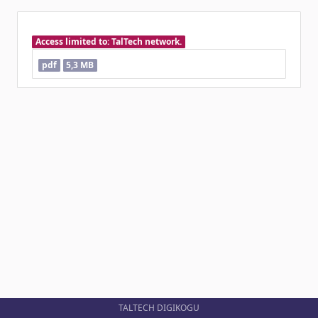
Access limited to: TalTech network.
pdf
5,3 MB
TALTECH DIGIKOGU