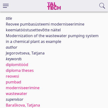
title
Reovee pumbasüsteemi moderniseerimine
keemiatööstusettevõtte näitel
Modernization of the wastewater pumping system
in a chemical plant as example
author
Jegorovtseva, Tatjana
keywords
diplomitööd
diploma theses
reovesi
pumbad
moderniseerimine
wastewater
supervisor
Baraškova, Tatjana