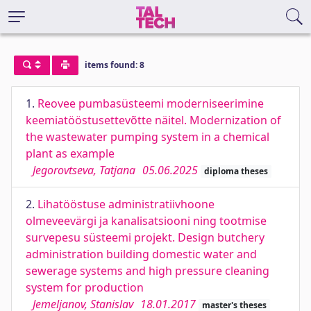
items found: 8
1.
Reovee pumbasüsteemi moderniseerimine
keemiatööstusettevõtte näitel. Modernization of
the wastewater pumping system in a chemical
plant as example
Jegorovtseva, Tatjana
05.06.2025
diploma theses
2.
Lihatööstuse administratiivhoone
olmeveevärgi ja kanalisatsiooni ning tootmise
survepesu süsteemi projekt. Design butchery
administration building domestic water and
sewerage systems and high pressure cleaning
system for production
Jemeljanov, Stanislav
18.01.2017
master's theses