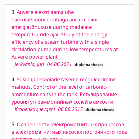
3.
Auvere elektrijaama ühe
tsirkulatsioonipumbaga auruturbiini
energiatõhususe uuring madalate
temperatuuride ajal. Study of the energy
efficiency of a steam turbine with a single
circulation pump during low temperatures at
Auvere power plant
Jerkvania, Juri
04.06.2021
diploma theses
4.
Süsihappesoolade taseme reeguleerimine
mahutis. Control of the level of carbonic-
ammonium salts in the tank. Регулирование
уровня углеаммонийных солей в емкости
Kranenkov, Jevgeni
06.06.2015
diploma theses
5.
Особенности электромагнитных процессов
в электромагнитных насосах постоянного тока