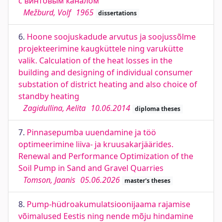
с винтовым каналом
Mežburd, Volf
1965
dissertations
6.
Hoone soojuskadude arvutus ja soojussõlme
projekteerimine kaugküttele ning varukütte
valik. Calculation of the heat losses in the
building and designing of individual consumer
substation of district heating and also choice of
standby heating
Zagidullina, Aelita
10.06.2014
diploma theses
7.
Pinnasepumba uuendamine ja töö
optimeerimine liiva- ja kruusakarjäärides.
Renewal and Performance Optimization of the
Soil Pump in Sand and Gravel Quarries
Tomson, Jaanis
05.06.2026
master's theses
8.
Pump-hüdroakumulatsioonijaama rajamise
võimalused Eestis ning nende mõju hindamine