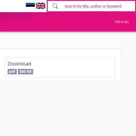
Intranet
Download
pdf
880 KB