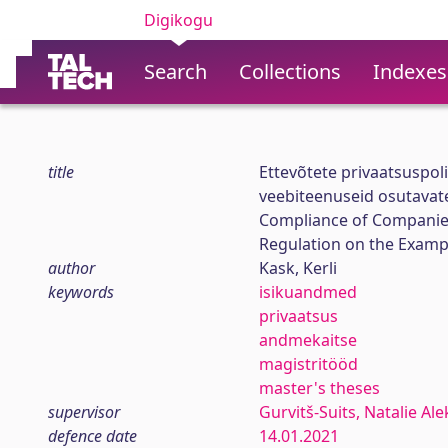
Digikogu
Search
Collections
Indexes
title
Ettevõtete privaatsuspol
veebiteenuseid osutavate
Compliance of Companies'
Regulation on the Examp
author
Kask, Kerli
keywords
isikuandmed
privaatsus
andmekaitse
magistritööd
master's theses
supervisor
Gurvitš-Suits, Natalie Al
defence date
14.01.2021