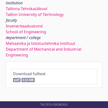
institution
Tallinna Tehnikaülikool
Tallinn University of Technology
faculty
Inseneriteaduskond
School of Engineering
department / college
Mehaanika ja tööstustehnika instituut
Department of Mechanical and Industrial
Engineering
Download fulltext
pdf
4,53 MB
TALTECH DIGIKOGU